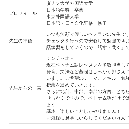
ダナン大学外国語大学
日本語学科 卒業
プロフィール
東京外国語大学
日本語・日本文化研修 修了
いつも笑顔で優しいベテランの先生で
先生の特徴
チェックを行うので安心して勉強でき
話練習をしていくので「話す・聞く」
シンチャオ～
現在ベトナム語レッスンを多数担当し
発音、文法など基礎はしっかり押さえ
います。ご希望のテーマ、スキル、勉
授業を進めていきます。
先生からの一言
さらに北部、中部、南部の方言、どち
せっかくですので、ベトナム語だけで
ょう！
基本、楽しいことしかやりません！
お気軽に見学にいらしてください♪(人ﾟ∀