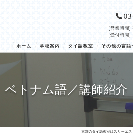
03
[営業時間]
[受付時間]
ホーム
学校案内
タイ語教室
その他の言語
学校概要
タイ語／トップ
韓国語
入学の流れ
タイ語／授業の概要
ベトナム語
ベトナム語／講師紹介
アクセス
タイ語／コース・料金
インドネシア語
タイ語／講師紹介
中国語
タイ語／開講スケジュール
タイ語／留学
東京のタイ語教室はスリーエス