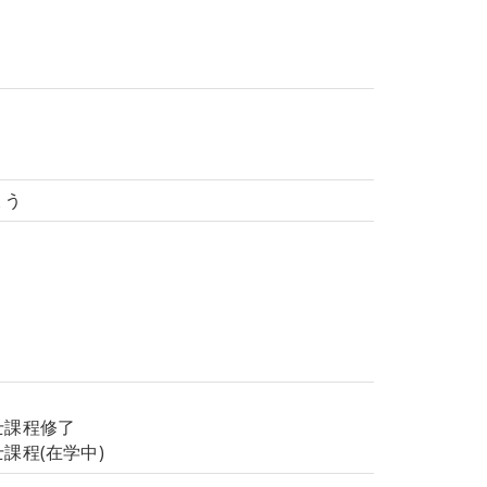
ょう
士課程修了
課程(在学中)