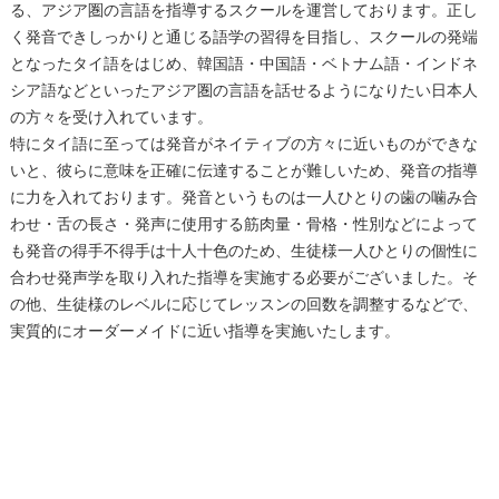
る、アジア圏の言語を指導するスクールを運営しております。正し
く発音できしっかりと通じる語学の習得を目指し、スクールの発端
となったタイ語をはじめ、韓国語・中国語・ベトナム語・インドネ
シア語などといったアジア圏の言語を話せるようになりたい日本人
の方々を受け入れています。
特にタイ語に至っては発音がネイティブの方々に近いものができな
いと、彼らに意味を正確に伝達することが難しいため、発音の指導
に力を入れております。発音というものは一人ひとりの歯の噛み合
わせ・舌の長さ・発声に使用する筋肉量・骨格・性別などによって
も発音の得手不得手は十人十色のため、生徒様一人ひとりの個性に
合わせ発声学を取り入れた指導を実施する必要がございました。そ
の他、生徒様のレベルに応じてレッスンの回数を調整するなどで、
実質的にオーダーメイドに近い指導を実施いたします。