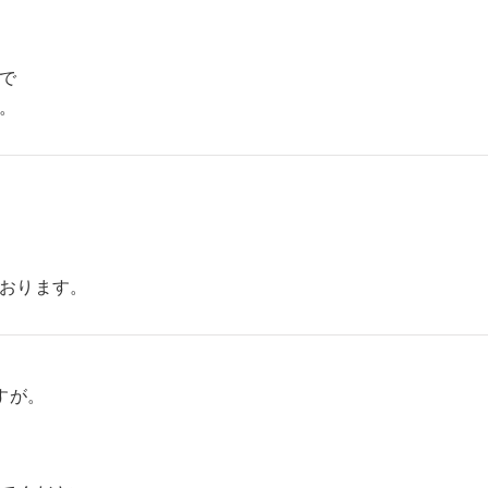
で
。
おります。
すが。