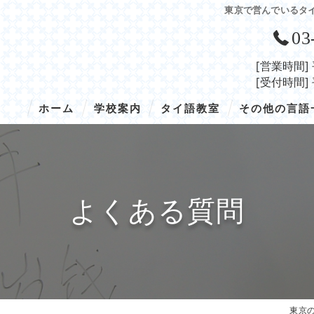
東京で営んでいるタ
03
[営業時間]
[受付時間]
ホーム
学校案内
タイ語教室
その他の言語
学校概要
タイ語／トップ
韓国語
入学の流れ
タイ語／授業の概要
ベトナム語
よくある質問
アクセス
タイ語／コース・料金
インドネシア語
タイ語／講師紹介
中国語
タイ語／開講スケジュール
タイ語／留学
東京