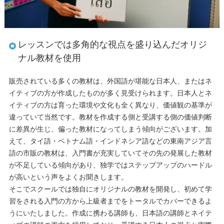
レッスンでは多角的な視点を盛り込んだオリジ
ナル教材を使用
販売されている多くの教材は、外国語が堪能な日本人、またはネ
イティブの方が作成したものが多く見受けられます。日本人とネ
イティブの方は育った環境や文化も全く異なり、価値観の基準が
違っていて当然です。教材を作成する側と受講する側の価値判断
に差異が生じ、偏った教材になってしまう傾向がございます。加
えて、タイ語・ベトナム語・インドネシア語などの東南アジア言
語の市販の教材は、入門書が充実していてその先の発展した教材
が不足している傾向があり、独学ではステップアップのハードル
が高いという声をよくお聞きします。
そこでスクールでは独自にオリジナルの教材を開発し、初めて学
習をされる入門の方から上級者までをトータルでカバーできるよ
うにいたしました。作成に携わる講師も、日本語の講師とネイテ