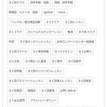
タイ語クラス
語学学校 池袋
池袋 語学学校
韓国語 スクール 池袋
2gether
sotus
「ハングル」能力検定試験
タイドラマ
タイ語レッスン
ＢＬドラマ
スリーエスエデュケーション
勉強
タイBLドラマ
学習
タイ語オンラインレッスン
JAYAランゲージセンター池袋校
タイ語スクール
タイ基本情報
ローイクラトン
タイお祭り
タイ文化
タイ変わった風習
タイ留学
タイ語留学
タイ語学校
タイ語マンツーマンレッスン
タイ語プライベートレッスン
タイ語個人レッスン
タイ語発音
タイ語単語
韓国語
タイ語教室
お問い合わせ
よくある質問
プライバシーポリシー