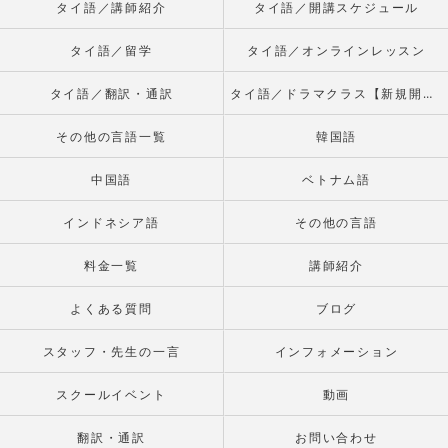
タイ語／講師紹介
タイ語／開講スケジュール
タイ語／留学
タイ語／オンラインレッスン
タイ語／翻訳・通訳
タイ語／ドラマクラス【新規開校】
その他の言語一覧
韓国語
中国語
ベトナム語
インドネシア語
その他の言語
料金一覧
講師紹介
よくある質問
ブログ
スタッフ・先生の一言
インフォメーション
スクールイベント
動画
翻訳・通訳
お問い合わせ