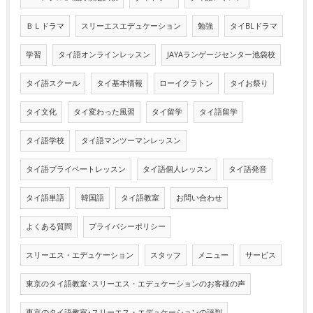
ＢＬドラマ
スリーエスエデュケーション
勉強
タイBLドラマ
学習
タイ語オンラインレッスン
JAYAランゲージセンター池袋校
タイ語スクール
タイ基本情報
ローイクラトン
タイお祭り
タイ文化
タイ変わった風習
タイ留学
タイ語留学
タイ語学校
タイ語マンツーマンレッスン
タイ語プライベートレッスン
タイ語個人レッスン
タイ語発音
タイ語単語
韓国語
タイ語教室
お問い合わせ
よくある質問
プライバシーポリシー
スリーエス・エデュケーション
スタッフ
メニュー
サービス
東京のタイ語教室･スリーエス・エデュケーションのお客様の声
東京のタイ語教室･スリーエス・エデュケーションの評判