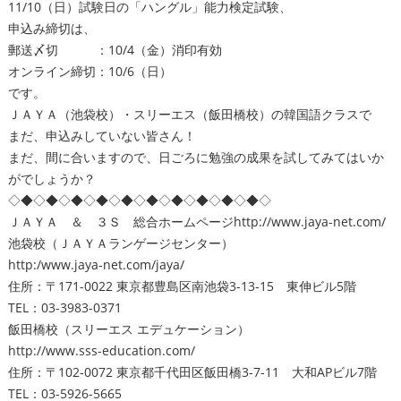
11/10（日）試験日の「ハングル」能力検定試験、
申込み締切は、
郵送〆切 ：10/4（金）消印有効
オンライン締切：10/6（日）
です。
ＪＡＹＡ（池袋校）・スリーエス（飯田橋校）の韓国語クラスで
まだ、申込みしていない皆さん！
まだ、間に合いますので、日ごろに勉強の成果を試してみてはいか
がでしょうか？
◇◆◇◆◇◆◇◆◇◆◇◆◇◆◇◆◇◆◇◆◇
ＪＡＹＡ ＆ ３Ｓ 総合ホームページ
http://www.jaya-net.com/
池袋校（ＪＡＹＡランゲージセンター）
http:/www.jaya-net.com/jaya/
住所：〒171-0022 東京都豊島区南池袋3-13-15 東伸ビル5階
TEL：03-3983-0371
飯田橋校（スリーエス エデュケーション）
http://www.sss-education.com/
住所：〒102-0072 東京都千代田区飯田橋3-7-11 大和APビル7階
TEL：03-5926-5665