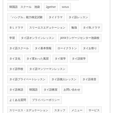
韓国語 スクール 池袋
2gether
sotus
「ハングル」能力検定試験
タイドラマ
タイ語レッスン
ＢＬドラマ
スリーエスエデュケーション
勉強
タイBLドラマ
学習
タイ語オンラインレッスン
JAYAランゲージセンター池袋校
タイ語スクール
タイ基本情報
ローイクラトン
タイお祭り
タイ文化
タイ変わった風習
タイ留学
タイ語留学
タイ語学校
タイ語マンツーマンレッスン
タイ語プライベートレッスン
タイ語個人レッスン
タイ語発音
タイ語単語
韓国語
タイ語教室
お問い合わせ
よくある質問
プライバシーポリシー
スリーエス・エデュケーション
スタッフ
メニュー
サービス