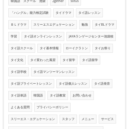
韓国語 スクール 池袋
2gether
sotus
「ハングル」能力検定試験
タイドラマ
タイ語レッスン
ＢＬドラマ
スリーエスエデュケーション
勉強
タイBLドラマ
学習
タイ語オンラインレッスン
JAYAランゲージセンター池袋校
タイ語スクール
タイ基本情報
ローイクラトン
タイお祭り
タイ文化
タイ変わった風習
タイ留学
タイ語留学
タイ語学校
タイ語マンツーマンレッスン
タイ語プライベートレッスン
タイ語個人レッスン
タイ語発音
タイ語単語
韓国語
タイ語教室
お問い合わせ
よくある質問
プライバシーポリシー
スリーエス・エデュケーション
スタッフ
メニュー
サービス