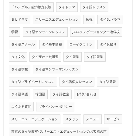
「ハングル」能力検定試験
タイドラマ
タイ語レッスン
ＢＬドラマ
スリーエスエデュケーション
勉強
タイBLドラマ
学習
タイ語オンラインレッスン
JAYAランゲージセンター池袋校
タイ語スクール
タイ基本情報
ローイクラトン
タイお祭り
タイ文化
タイ変わった風習
タイ留学
タイ語留学
タイ語学校
タイ語マンツーマンレッスン
タイ語プライベートレッスン
タイ語個人レッスン
タイ語発音
タイ語単語
韓国語
タイ語教室
お問い合わせ
よくある質問
プライバシーポリシー
スリーエス・エデュケーション
スタッフ
メニュー
サービス
東京のタイ語教室･スリーエス・エデュケーションのお客様の声