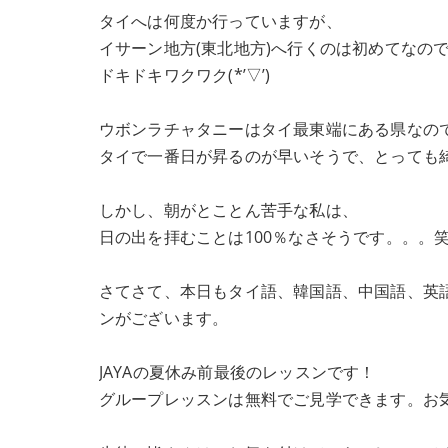
タイへは何度か行っていますが、
イサーン地方(東北地方)へ行くのは初めてなの
ドキドキワクワク
(*’
▽
’)
ウボンラチャタニー
はタイ最東端にある県なの
タイで一番日が昇るのが早いそうで、とっても
しかし、朝がとことん苦手な私は、
日の出を拝むことは
100
％なさそうです。。。
さてさて、本日もタイ語、韓国語、中国語、英
ンがございます。
JAYAの夏休み前最後のレッスンです！
グループレッスンは無料でご見学できます。お