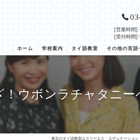
03
[営業時間]
[受付時間]
ホーム
学校案内
タイ語教室
その他の言語
学校概要
タイ語／トップ
韓国語
入学の流れ
タイ語／授業の概要
ベトナム語
ざ！ウボンラチャタニー
アクセス
タイ語／コース・料金
インドネシア語
タイ語／講師紹介
中国語
タイ語／開講スケジュール
タイ語／留学
東京のタイ語教室はスリーエス・エデュケーション