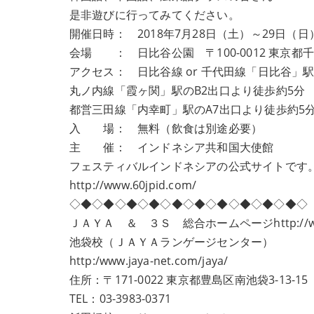
是非遊びに行ってみてください。
開催日時： 2018年7月28日（土）～29日（日）
会場 ： 日比谷公園 〒100-0012 東京都千
アクセス： 日比谷線 or 千代田線「日比谷」駅
丸ノ内線「霞ヶ関」駅のB2出口より徒歩約5分
都営三田線「内幸町」駅のA7出口より徒歩約5
入 場： 無料（飲食は別途必要）
主 催： インドネシア共和国大使館
フェスティバルインドネシアの公式サイトです
http://www.60jpid.com/
◇◆◇◆◇◆◇◆◇◆◇◆◇◆◇◆◇◆◇◆◇
ＪＡＹＡ ＆ ３Ｓ 総合ホームページ
http://
池袋校（ＪＡＹＡランゲージセンター）
http:/www.jaya-net.com/jaya/
住所：〒171-0022 東京都豊島区南池袋3-13-1
TEL：03-3983-0371