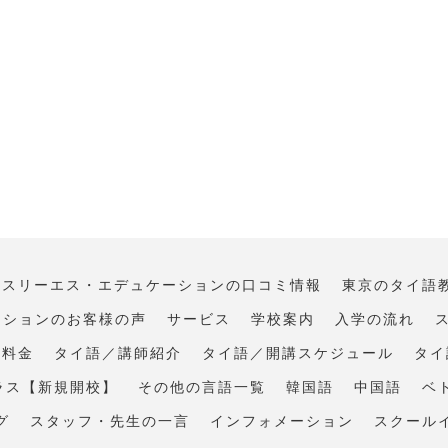
･スリーエス・エデュケーションの口コミ情報
東京のタイ語
ーションのお客様の声
サービス
学校案内
入学の流れ
・料金
タイ語／講師紹介
タイ語／開講スケジュール
タイ
ラス【新規開校】
その他の言語一覧
韓国語
中国語
ベ
グ
スタッフ・先生の一言
インフォメーション
スクール