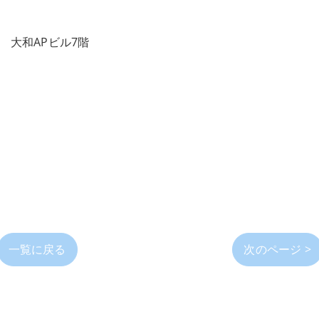
11 大和APビル7階
一覧に戻る
次のページ >