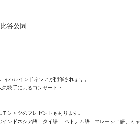
タイ語／オンラインレッスン
比谷公園
タイ語／翻訳・通訳
タイ語／ドラマクラス【新規開
スティバルインドネシアが開催されます。
人気歌手によるコンサート・
にＴシャツのプレゼントもあります。
のインドネシア語、タイ語、 ベトナム語、マレーシア語、ミ