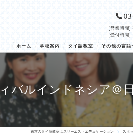
03
[営業時間]
[受付時間]
ホーム
学校案内
タイ語教室
その他の言語
学校概要
タイ語／トップ
韓国語
入学の流れ
タイ語／授業の概要
ベトナム語
ィバルインドネシア＠
アクセス
タイ語／コース・料金
インドネシア語
タイ語／講師紹介
中国語
タイ語／開講スケジュール
タイ語／留学
東京のタイ語教室はスリーエス・エデュケーション
スタ