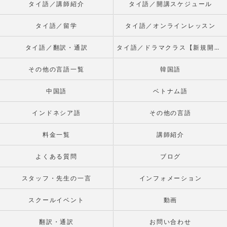
タイ語／講師紹介
タイ語／開講スケジュール
タイ語／留学
タイ語／オンラインレッスン
タイ語／翻訳・通訳
タイ語／ドラマクラス【新規開校】
その他の言語一覧
韓国語
中国語
ベトナム語
インドネシア語
その他の言語
料金一覧
講師紹介
よくある質問
ブログ
スタッフ・先生の一言
インフォメーション
スクールイベント
動画
翻訳・通訳
お問い合わせ