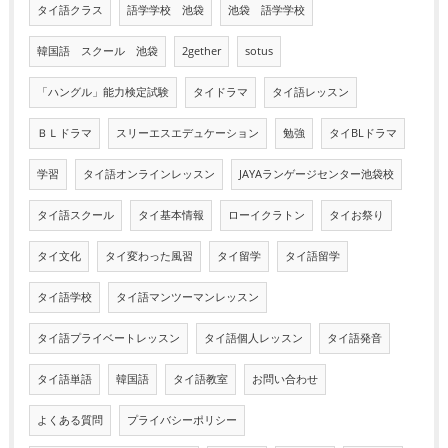
タイ語クラス
語学学校 池袋
池袋 語学学校
韓国語 スクール 池袋
2gether
sotus
「ハングル」能力検定試験
タイドラマ
タイ語レッスン
ＢＬドラマ
スリーエスエデュケーション
勉強
タイBLドラマ
学習
タイ語オンラインレッスン
JAYAランゲージセンター池袋校
タイ語スクール
タイ基本情報
ローイクラトン
タイお祭り
タイ文化
タイ変わった風習
タイ留学
タイ語留学
タイ語学校
タイ語マンツーマンレッスン
タイ語プライベートレッスン
タイ語個人レッスン
タイ語発音
タイ語単語
韓国語
タイ語教室
お問い合わせ
よくある質問
プライバシーポリシー