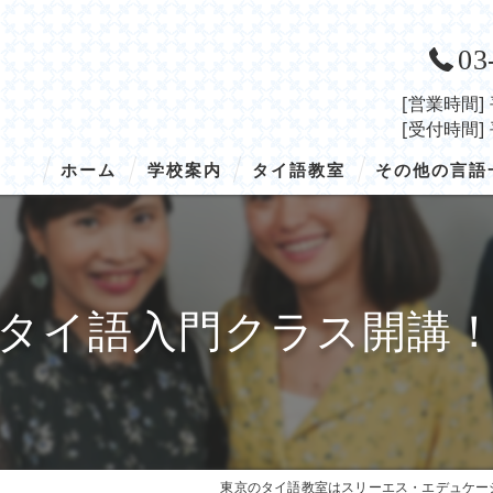
03
[営業時間]
[受付時間]
ホーム
学校案内
タイ語教室
その他の言語
学校概要
タイ語／トップ
韓国語
入学の流れ
タイ語／授業の概要
ベトナム語
タイ語入門クラス開講
アクセス
タイ語／コース・料金
インドネシア語
タイ語／講師紹介
中国語
タイ語／開講スケジュール
タイ語／留学
東京のタイ語教室はスリーエス・エデュケー