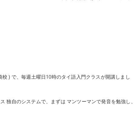
タイ語／オンラインレッスン
タイ語／翻訳・通訳
タイ語／ドラマクラス【新規開
 ( 池袋校 ) で、毎週土曜日10時のタイ語入門クラスが開講しまし
ーエス 独自のシステムで、まずは マンツーマンで発音を勉強し、