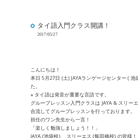
タイ語入門クラス開講！
2017/05/27
こんにちは！
本日 5月27日 (土) JAYAランゲージセンター
た。
※ タイ語は発音が重要な言語です。
グループレッスン入門クラスは JAYA & スリ
合流してグループレッスンを行っております。
担任のワン先生から一言！
「楽しく勉強しましょう！！」
JAYA (池袋校) 、スリーエス (飯田橋校) の皆様！