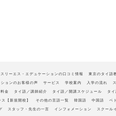
･スリーエス・エデュケーションの口コミ情報
東京のタイ語
ーションのお客様の声
サービス
学校案内
入学の流れ
・料金
タイ語／講師紹介
タイ語／開講スケジュール
タイ
ラス【新規開校】
その他の言語一覧
韓国語
中国語
ベ
グ
スタッフ・先生の一言
インフォメーション
スクール