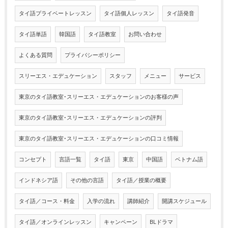
タイ語プライベートレッスン
タイ語個人レッスン
タイ語発音
タイ語単語
韓国語
タイ語教室
お問い合わせ
よくある質問
プライバシーポリシー
スリーエス・エデュケーション
スタッフ
メニュー
サービス
東京のタイ語教室･スリーエス・エデュケーションのお客様の声
東京のタイ語教室･スリーエス・エデュケーションの評判
東京のタイ語教室･スリーエス・エデュケーションの口コミ情報
コンセプト
言語一覧
タイ語
東京
中国語
ベトナム語
インドネシア語
その他の言語
タイ語／授業の概要
タイ語／コース・料金
入学の流れ
講師紹介
開講スケジュール
タイ語／オンラインレッスン
キャンペーン
BLドラマ