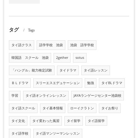
タグ
Tags
タイ語クラス
語学学校 池袋
池袋 語学学校
韓国語 スクール 池袋
2gether
sotus
「ハングル」能力検定試験
タイドラマ
タイ語レッスン
ＢＬドラマ
スリーエスエデュケーション
勉強
タイBLドラマ
学習
タイ語オンラインレッスン
JAYAランゲージセンター池袋校
タイ語スクール
タイ基本情報
ローイクラトン
タイお祭り
タイ文化
タイ変わった風習
タイ留学
タイ語留学
タイ語学校
タイ語マンツーマンレッスン