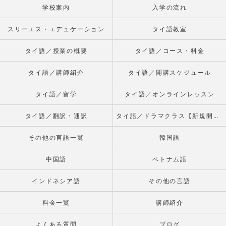
学校案内
入学の流れ
スリーエス・エデュケーション
タイ語教室
タイ語／授業の概要
タイ語／コース・料金
タイ語／講師紹介
タイ語／開講スケジュール
タイ語／留学
タイ語／オンラインレッスン
タイ語／翻訳・通訳
タイ語／ドラマクラス【新規開校】
その他の言語一覧
韓国語
中国語
ベトナム語
インドネシア語
その他の言語
料金一覧
講師紹介
よくある質問
ブログ