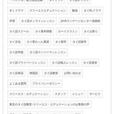
「ハングル」能力検定試験
タイドラマ
タイ語レッスン
ＢＬドラマ
スリーエスエデュケーション
勉強
タイBLドラマ
学習
タイ語オンラインレッスン
JAYAランゲージセンター池袋校
タイ語スクール
タイ基本情報
ローイクラトン
タイお祭り
タイ文化
タイ変わった風習
タイ留学
タイ語留学
タイ語学校
タイ語マンツーマンレッスン
タイ語プライベートレッスン
タイ語個人レッスン
タイ語発音
タイ語単語
韓国語
タイ語教室
お問い合わせ
よくある質問
プライバシーポリシー
スリーエス・エデュケーション
スタッフ
メニュー
サービス
東京のタイ語教室･スリーエス・エデュケーションのお客様の声