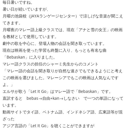
毎日暑いですね。
暑い日が続いていますが、
月曜の池袋校（JAYAランゲージセンター）で涼しげな音楽が聞こえ
てきます。
月曜夜のマレー語上級クラスでは、現在「アナと雪の女王」の映画
を教材として使用しています。
劇中の歌を中心に、登場人物の会話を聞き取っています。
現在は映画を使った学習も終盤に入り、もっとも有名な曲
「Bebaskan」に入りました。
マレー語クラスの担任のシャーミ先生からのコメント
「マレー語の会話を聞き取りが自然な速さでもできるようにと考え
この映画を選びました。マレーシアでもこの映画は人気なんです
よ。」
エルサが歌う「Let It Go」はマレー語で「Bebaskan」です。
直訳すると bebas→自由+kan→しなさい で一つの単語になって
います。
動画サイトでタイ語、ベトナム語、インドネシア語、広東語等が混
ざった
アジア言語の「Let It Go」を聴くことができますが