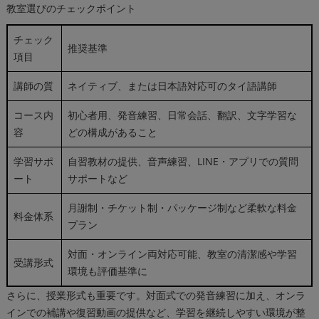
教室選びのチェックポイント
チェック
推奨基準
項目
講師の質
ネイティブ、または日本語対応可のタイ語講師
コース内
初心者用、発音練習、日常会話、翻訳、文字学習な
容
どの構成があること
学習サポ
自習教材の提供、音声練習、LINE・アプリでの質問
ート
サポートなど
月謝制・チケット制・パッケージ制など柔軟な料金
料金体系
プラン
対面・オンライン両対応可能、教室の清潔感や学習
受講形式
環境も評価基準に
さらに、授業形式も重要です。対面式での発音練習に加え、オンラ
インでの補講や復習動画の提供など、学習を継続しやすい環境が整