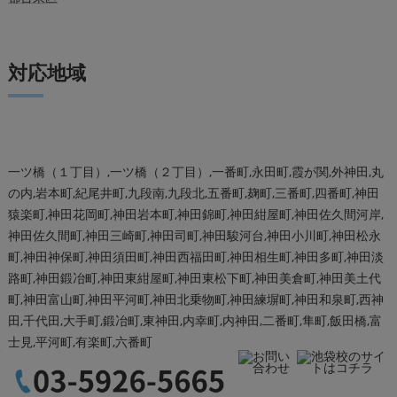
対応地域
一ツ橋（１丁目）,一ツ橋（２丁目）,一番町,永田町,霞が関,外神田,丸
の内,岩本町,紀尾井町,九段南,九段北,五番町,麹町,三番町,四番町,神田
猿楽町,神田花岡町,神田岩本町,神田錦町,神田紺屋町,神田佐久間河岸,
神田佐久間町,神田三崎町,神田司町,神田駿河台,神田小川町,神田松永
町,神田神保町,神田須田町,神田西福田町,神田相生町,神田多町,神田淡
路町,神田鍛冶町,神田東紺屋町,神田東松下町,神田美倉町,神田美土代
町,神田富山町,神田平河町,神田北乗物町,神田練塀町,神田和泉町,西神
田,千代田,大手町,鍛冶町,東神田,内幸町,内神田,二番町,隼町,飯田橋,富
士見,平河町,有楽町,六番町