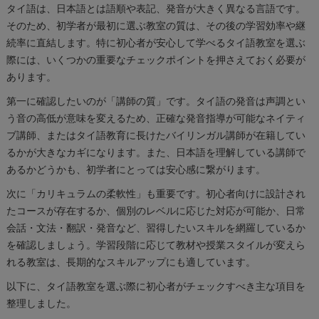
タイ語は、日本語とは語順や表記、発音が大きく異なる言語です。
そのため、初学者が最初に選ぶ教室の質は、その後の学習効率や継
続率に直結します。特に初心者が安心して学べるタイ語教室を選ぶ
際には、いくつかの重要なチェックポイントを押さえておく必要が
あります。
第一に確認したいのが「講師の質」です。タイ語の発音は声調とい
う音の高低が意味を変えるため、正確な発音指導が可能なネイティ
ブ講師、またはタイ語教育に長けたバイリンガル講師が在籍してい
るかが大きなカギになります。また、日本語を理解している講師で
あるかどうかも、初学者にとっては安心感に繋がります。
次に「カリキュラムの柔軟性」も重要です。初心者向けに設計され
たコースが存在するか、個別のレベルに応じた対応が可能か、日常
会話・文法・翻訳・発音など、習得したいスキルを網羅しているか
を確認しましょう。学習段階に応じて教材や授業スタイルが変えら
れる教室は、長期的なスキルアップにも適しています。
以下に、タイ語教室を選ぶ際に初心者がチェックすべき主な項目を
整理しました。