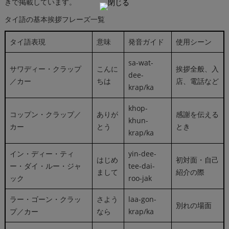
きで掲載しています。
タイ語の基本挨拶フレーズ一覧
タイ語表現
意味
発音ガイド
使用シーン
sa-wat-
サワディー・クラップ
こんに
挨拶全般、入
dee-
／カー
ちは
店、電話など
krap/ka
khop-
コップン・クラップ／
ありが
感謝を伝える
khun-
カー
とう
とき
krap/ka
イン・ディー・ティ
yin-dee-
はじめ
初対面・自己
ー・ダイ・ルー・ジャ
tee-dai-
まして
紹介の際
ック
roo-jak
ラー・ゴーン・クラッ
さよう
laa-gon-
別れの場面
プ／カー
なら
krap/ka