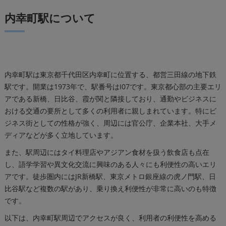
内幸町駅について
内幸町駅は東京都千代田区内幸町に位置する、都営三田線の地下鉄
駅です。開業は1973年で、駅番号はI07です。東京都心部の主要エリ
アである新橋、日比谷、霞が関と隣接しており、通勤やビジネスに
おける交通の要所として多くの利用者に親しまれています。特にビ
ジネス街としての性格が強く、周辺には官公庁、企業本社、大手メ
ディアなどが多く立地しています。
また、駅周辺にはタイ料理店やアジアン食材を扱う飲食店も点在
し、語学学習や異文化交流に興味のある人々にも利便性の高いエリ
アです。徒歩圏内にはJR新橋駅、東京メトロ銀座線の虎ノ門駅、日
比谷駅など複数の駅があり、乗り換え利便性が非常に高いのも特徴
です。
以下は、内幸町駅周辺でアクセスが良く、利用者の利便性を高める