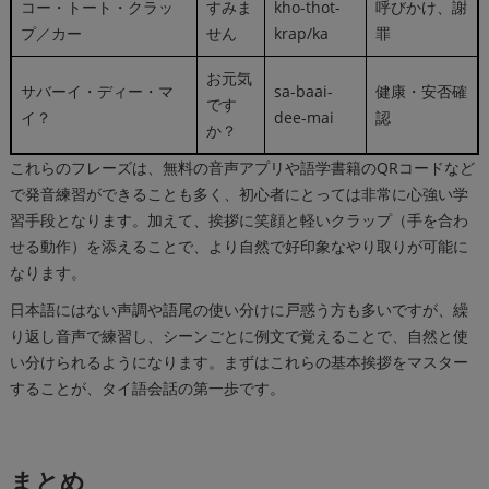
コー・トート・クラッ
すみま
kho-thot-
呼びかけ、謝
プ／カー
せん
krap/ka
罪
お元気
サバーイ・ディー・マ
sa-baai-
健康・安否確
です
イ？
dee-mai
認
か？
これらのフレーズは、無料の音声アプリや語学書籍のQRコードなど
で発音練習ができることも多く、初心者にとっては非常に心強い学
習手段となります。加えて、挨拶に笑顔と軽いクラップ（手を合わ
せる動作）を添えることで、より自然で好印象なやり取りが可能に
なります。
日本語にはない声調や語尾の使い分けに戸惑う方も多いですが、繰
り返し音声で練習し、シーンごとに例文で覚えることで、自然と使
い分けられるようになります。まずはこれらの基本挨拶をマスター
することが、タイ語会話の第一歩です。
まとめ