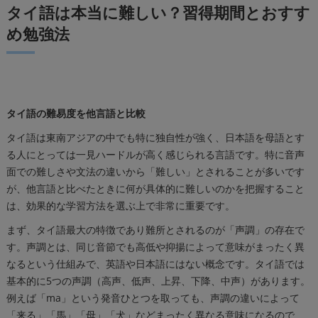
タイ語は本当に難しい？習得期間とおすす
め勉強法
タイ語の難易度を他言語と比較
タイ語は東南アジアの中でも特に独自性が強く、日本語を母語とす
る人にとっては一見ハードルが高く感じられる言語です。特に音声
面での難しさや文法の違いから「難しい」とされることが多いです
が、他言語と比べたときに何が具体的に難しいのかを把握すること
は、効果的な学習方法を選ぶ上で非常に重要です。
まず、タイ語最大の特徴であり難所とされるのが「声調」の存在で
す。声調とは、同じ音節でも高低や抑揚によって意味がまったく異
なるという仕組みで、英語や日本語にはない概念です。タイ語では
基本的に5つの声調（高声、低声、上昇、下降、中声）があります。
例えば「ma」という発音ひとつを取っても、声調の違いによって
「来る」「馬」「母」「犬」などまったく異なる意味になるので