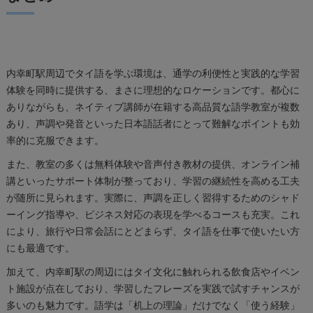
内幸町駅周辺でタイ語を学ぶ環境は、通学の利便性と実践的な学習
体験を同時に提供する、まさに理想的なロケーションです。都心に
ありながらも、ネイティブ講師が在籍する高品質な語学教室が複数
あり、声調や発音といった日本語話者にとって難解なポイントも効
率的に克服できます。
また、教室の多くは無料体験や音声付き教材の提供、オンライン補
講といったサポート体制が整っており、学習の継続性を高める工夫
が随所に見られます。実際に、声調を正しく習得するためのシャド
ーイング指導や、ビジネス対応の表現を学べるコースも充実。これ
により、旅行や日常会話にとどまらず、タイ語を仕事で使いたい方
にも最適です。
加えて、内幸町駅の周辺にはタイ文化に触れられる飲食店やイベン
ト施設が点在しており、学習したフレーズを実践で試すチャンスが
多いのも魅力です。語学は「机上の理論」だけでなく「使う経験」