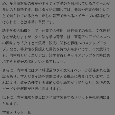
め、多言語対応の教室やネイティブ講師を採用しているスクールが
多いのも特徴です。特にタイ語に関しては、発音や声調が難しいこ
とで知られているため、正しい音声で学べるネイティブの指導が受
けられることは非常に重要です。
語学学習の動機として、仕事での使用、旅行先での会話、文化理解
などがありますが、タイ語を学ぶ背景には「東南アジアビジネスへ
の興味」や「タイとの貿易・観光に関わる職種へのステップアッ
プ」など、将来性を見据えた目的を持つ人も多いです。その意味で
も、内幸町というエリアは、語学習得とキャリアアップを同時に実
現できる絶好の場所といえるでしょう。
さらに、内幸町にはタイ料理店やタイ文化イベントが開催される施
設もあり、学んだタイ語を実際に使える機会に恵まれています。こ
れにより、教室の外でも実践的な会話練習が可能となり、習得のス
ピードや理解度が格段に高まります。
以下に、内幸町駅を拠点にタイ語学習をするメリットを視覚的にま
とめます。
学習メリット一覧