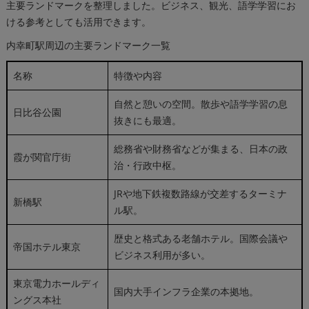
主要ランドマークを整理しました。ビジネス、観光、語学学習にお
ける参考としても活用できます。
内幸町駅周辺の主要ランドマーク一覧
名称
特徴や内容
自然と憩いの空間。散歩や語学学習の息
日比谷公園
抜きにも最適。
総務省や財務省などが集まる、日本の政
霞が関官庁街
治・行政中枢。
JRや地下鉄複数路線が交差するターミナ
新橋駅
ル駅。
歴史と格式ある老舗ホテル。国際会議や
帝国ホテル東京
ビジネス利用が多い。
東京電力ホールディ
国内大手インフラ企業の本拠地。
ングス本社