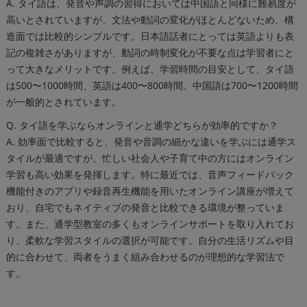
A. タイ語は、発音や声調の習得においては中国語と同様に難易度が
高いとされていますが、文法や動詞の変化がほとんどないため、構
造面では比較的シンプルです。日本語話者にとっては英語よりも表
記の複雑さがありますが、動詞の時制変化が不要な点は学習者にと
って大きなメリットです。例えば、学習時間の目安として、タイ語
は500〜1000時間、英語は400〜800時間、中国語は700〜1200時間
が一般的とされています。
Q. タイ語を学ぶならオンラインと通学どちらが効率的ですか？
A. 効率面で比較すると、発音や音調の細かな違いを学ぶには通学ス
タイルが最適ですが、忙しい社会人や子育て中の方にはオンライン
学習も高い効果を発揮します。特に最近では、音声フィードバック
機能付きのアプリや録音再生機能を用いたオンライン講座が増えて
おり、自宅でもネイティブの発音と比較できる環境が整っていま
す。また、通学型教室の多くもオンラインサポートを取り入れてお
り、柔軟な学習スタイルの選択が可能です。自分の生活リズムや目
的に合わせて、両者をうまく組み合わせるのが理想的な学習法で
す。