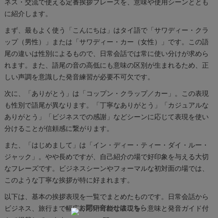
ネス・交流で使える定番挨拶フレーズを、意味や使用シーンととも
に紹介します。
まず、最もよく使う「こんにちは」はタイ語で「サワディー・クラ
ップ（男性）」または「サワディー・カー（女性）」です。この語
尾の違いは性別によるもので、日常会話では常に使い分けが求めら
れます。また、語尾の音の高低にも意味の区別が生まれるため、正
しい声調を意識した発音練習が必要不可欠です。
次に、「ありがとう」は「コップン・クラップ／カー」。この表現
も性別で語尾が異なります。「丁寧なありがとう」「カジュアルな
ありがとう」「ビジネスでの感謝」などシーンに応じて表現を使い
分けることが信頼感に繋がります。
また、「はじめまして」は「イン・ディー・ティー・ダイ・ルー・
ジャック」。やや長めですが、自己紹介の場で好印象を与える大切
なフレーズです。ビジネスシーンやフォーマルな初対面の場では、
このような丁寧な挨拶が特に好まれます。
以下は、基本の挨拶表現を一覧でまとめたものです。日常会話から
ビジネス、旅行まで幅広く応用可能な表現を、意味と発音ガイド付