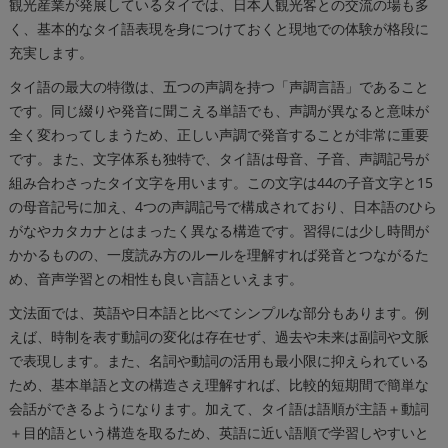
観光産業が発展しているタイでは、日本人観光客との交流の場も多
く、基本的なタイ語表現を身につけておくと現地での体験が格段に
充実します。
タイ語の最大の特徴は、五つの声調を持つ「声調言語」であること
です。同じ綴りや発音に聞こえる単語でも、声調が異なると意味が
全く変わってしまうため、正しい声調で発音することが非常に重要
です。また、文字体系も独特で、タイ語は母音、子音、声調記号が
組み合わさったタイ文字を用います。この文字は44の子音文字と15
の母音記号に加え、4つの声調記号で構成されており、日本語のひら
がなやカタカナとはまったく異なる構造です。習得には少し時間が
かかるものの、一度読み方のルールを理解すれば発音とつながるた
め、音声学習との相性も良い言語といえます。
文法面では、英語や日本語と比べてシンプルな部分もあります。例
えば、時制を表す動詞の変化は存在せず、過去や未来は副詞や文脈
で表現します。また、名詞や動詞の活用も最小限に抑えられている
ため、基本単語と文の構造さえ理解すれば、比較的短期間で簡単な
会話ができるようになります。加えて、タイ語は語順が主語＋動詞
＋目的語という構造を取るため、英語に近い語順で学習しやすいと