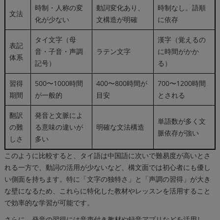
時制・人称の変
動詞変化あり、
時制なし。語順
文法
化が少ない
文構造が明確
に依存
タイ文字（母
漢字（覚えるの
表記
音・子音・声調
ラテン文字
に時間がかか
体系
記号）
る）
習得
500〜1000時間
400〜800時間が
700〜1200時間
期間
が一般的
目安
とされる
翻訳
発音と文脈によ
単語数が多く文
の難
る意味の違いが
明確な文法構造
脈依存が強い
しさ
多い
このように比較すると、タイ語は中国語に次いで難易度が高いとさ
れる一方で、動詞の活用が少ないなど、構文面では初心者にも優し
い側面を持ちます。特に「文字の独特さ」と「声調の習得」が大き
な壁になるため、これらに特化した教材やレッスンを活用すること
で効率的な学習が可能です。
さらに、発音の習得には音声付き教材や録音アプリなどを活用し