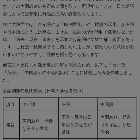
す。この声調の違いを正確に聞き取り、再現することが、日本語話
者にとっては非常に難易度の高い課題となります。
次に文法面では、タイ語には「時制変化」や「敬語の活用」が英語
や日本語のようには存在しません。動詞の形が時制で変化しないた
め、「過去・現在・未来」を示すには副詞や文脈で補う必要があり
ます。これは一見簡単そうに感じられますが、慣れないと意味があ
いまいになりやすく、誤解を招く恐れもあります。
他言語と比較した難易度の理解を深めるため、以下に「タイ語」
「英語」「中国語」の3言語を項目ごとに比較した表を作成しまし
た。
言語別難易度比較表（日本人学習者視点）
項目
タイ語
英語
中国語
子音・母音は日
声調あり。発音
声調あり。母音
発音
本語と異なるが
はタイ語より規
と子音が豊富
単純
則的