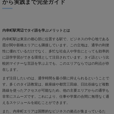
から実践まで完全ガイド
タイ語の基礎知識
教室概要
関連エリア
対応地域
内幸町駅周辺でタイ語を学ぶメリットとは
内幸町駅は東京の都心部に位置する駅で、ビジネスの中心地である
霞が関や新橋エリアにも隣接しています。この立地は、通学の利便
性に優れているだけでなく、多忙な社会人や学生にとっても効率的
に語学学習ができる環境として注目されています。タイ語という比
較的マイナーな言語を学ぶ上でも、このエリアならではの利点が存
在します。
まず注目したいのは、通学時間を最小限に抑えられるということで
す。多くのタイ語教室は、銀座線や都営三田線、日比谷線など複数
路線を使ったアクセスが可能なため、他の主要エリアからの通学も
非常にスムーズです。これにより、仕事や学業の合間に無理なく通
えるスケジュールを組むことができます。
また、内幸町エリアは国際的なビジネスの拠点が集まっているた