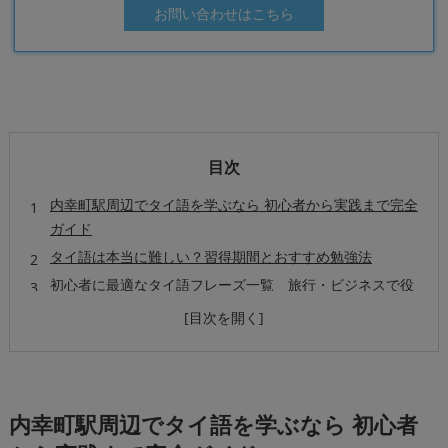
お問い合わせはこちら
目次
内幸町駅周辺でタイ語を学ぶなら 初心者から実践まで完全
ガイド
タイ語は本当に難しい？習得期間とおすすめ勉強法
初心者に最適なタイ語フレーズ一覧 旅行・ビジネスで役
立つ表現
まとめ
よくある質問
内幸町駅について
内幸町駅で「スリーエス・エデュケーション」が選ばれる
内幸町駅周辺でタイ語を学ぶなら 初心者
理由