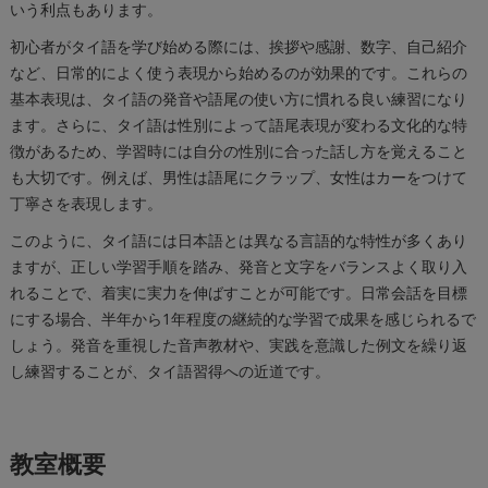
いう利点もあります。
初心者がタイ語を学び始める際には、挨拶や感謝、数字、自己紹介
など、日常的によく使う表現から始めるのが効果的です。これらの
基本表現は、タイ語の発音や語尾の使い方に慣れる良い練習になり
ます。さらに、タイ語は性別によって語尾表現が変わる文化的な特
徴があるため、学習時には自分の性別に合った話し方を覚えること
も大切です。例えば、男性は語尾にクラップ、女性はカーをつけて
丁寧さを表現します。
このように、タイ語には日本語とは異なる言語的な特性が多くあり
ますが、正しい学習手順を踏み、発音と文字をバランスよく取り入
れることで、着実に実力を伸ばすことが可能です。日常会話を目標
にする場合、半年から1年程度の継続的な学習で成果を感じられるで
しょう。発音を重視した音声教材や、実践を意識した例文を繰り返
し練習することが、タイ語習得への近道です。
教室概要