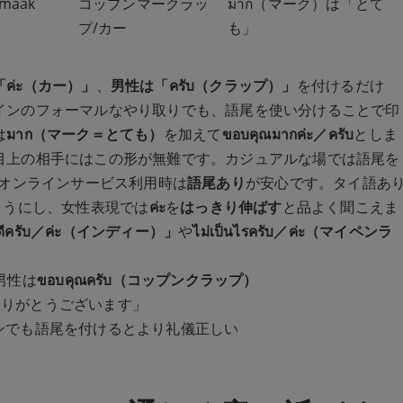
 mâak
コップンマークラッ
มาก（マーク）は「とて
プ/カー
も」
ค่ะ（カー）」
、
男性は「ครับ（クラップ）」
を付けるだけ
インのフォーマルなやり取りでも、語尾を使い分けることで印
は
มาก（マーク＝とても）
を加えて
ขอบคุณมากค่ะ／ครับ
としま
目上の相手にはこの形が無難です。カジュアルな場では語尾を
オンラインサービス利用時は
語尾あり
が安心です。タイ語あ
ようにし、女性表現では
ค่ะ
を
はっきり伸ばす
と品よく聞こえま
นดีครับ／ค่ะ（インディー）」
や
ไม่เป็นไรครับ／ค่ะ（マイペンラ
男性は
ขอบคุณครับ（コップンクラップ）
ありがとうございます」
ンでも語尾を付けるとより礼儀正しい