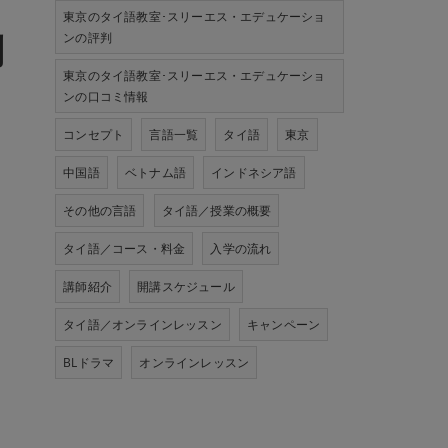
東京のタイ語教室･スリーエス・エデュケーショ
ンの評判
別
東京のタイ語教室･スリーエス・エデュケーショ
ンの口コミ情報
コンセプト
言語一覧
タイ語
東京
中国語
ベトナム語
インドネシア語
その他の言語
タイ語／授業の概要
タイ語／コース・料金
入学の流れ
講師紹介
開講スケジュール
タイ語／オンラインレッスン
キャンペーン
BLドラマ
オンラインレッスン