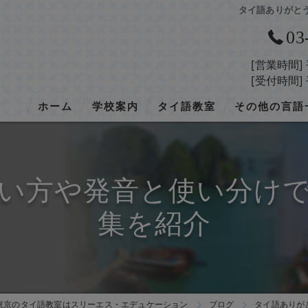
タイ語ありがと
03
[営業時間]
[受付時間]
ホーム
学校案内
タイ語教室
その他の言語
学校概要
タイ語／トップ
韓国語
入学の流れ
タイ語／授業の概要
ベトナム語
い方や発音と使い分け
アクセス
タイ語／コース・料金
インドネシア語
集を紹介
タイ語／講師紹介
中国語
タイ語／開講スケジュール
タイ語／留学
東京のタイ語教室はスリーエス・エデュケーション
ブログ
タイ語ありが