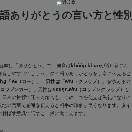
語ありがとうの言い方と性
意味は「ありがとう」で、発音は
khòòp khun
が近い音にな
発音しやすいでしょう。タイ語でありがとうを丁寧に伝えると
性は「ค่ะ（カー）」
、
男性は「ครับ（クラップ）」
を添えるの
่ะ（コップンカー）
、男性は
ขอบคุณครับ（コップンクラップ）
と
、日常の挨拶で迷った場合も、この二つを使えば失礼になりに
現地の言葉で感謝を伝えると相手の印象が良くなります。タイ
に伸ばす
意識で話すと自然に聞こえます。
K