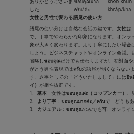
ありがとうございま
ขอบคุณมาก
khob khun
した
ครับ/ค่ะ
khráp/kha
女性と男性で変わる語尾の使い方
語尾の使い分けは自然な会話の鍵です。
女性は「
で、丁寧でやわらかな印象になります。オンラ
象が大きく変わります。より丁寧にしたい場合
しょう。ビジネスチャットやオンライン会議、
省略し
ขอบคุณ
だけでも伝わりますが、初対面や
がとう男性表現では
ครับ
の語尾が弱くならない
す。返事としての「どういたしまして」には
ยิ
イ）
が相性抜群です。
基本
：女性は
ขอบคุณค่ะ（コップンカー）
、
より丁寧
：
ขอบคุณมากค่ะ／ครับ
で「どうも
カジュアル
：
ขอบคุณ
のみでも可、オンライ