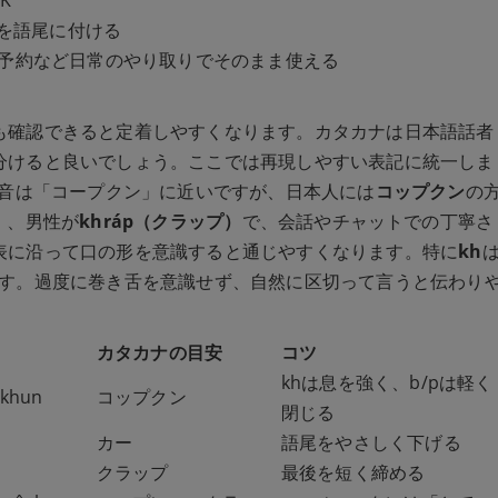
を語尾に付ける
予約など日常のやり取りでそのまま使える
も確認できると定着しやすくなります。カタカナは日本語話者
分けると良いでしょう。ここでは再現しやすい表記に統一しま
音は「コープクン」に近いですが、日本人には
コップクン
の
）
、男性が
khráp（クラップ）
で、会話やチャットでの丁寧さ
表に沿って口の形を意識すると通じやすくなります。特に
kh
す。過度に巻き舌を意識せず、自然に区切って言うと伝わり
カタカナの目安
コツ
khは息を強く、b/pは軽く
 khun
コップクン
閉じる
カー
語尾をやさしく下げる
クラップ
最後を短く締める