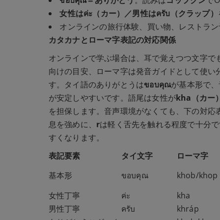
女性はค่ะ（カー）／男性はครับ（クラップ）
オンラインの旅行体験、買い物、レストラン
カタカナとローマ字表記の対応関係
オンラインで学ぶ場合は、耳で覚えつつ文字で
向けの目安、ローマ字は発音ガイドとして使い
す。タイ語のありがとうは
ขอบคุณ
が基本形で、
が安定しやすいです。語尾は女性が
kha（カー
を担保します。音声環境がなくても、下の対応
息を強めに、
r
は軽く舌先を触れる程度で十分で
すくなります。
表記要素
タイ文字
ローマ字
基本形
ขอบคุณ
khob/khop
女性丁寧
ค่ะ
kha
男性丁寧
ครับ
khráp