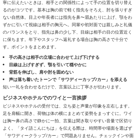
寧に伝えたいときは、相手との関係性によって手の位置を切り替え
るのがコツです。基本は胸の前で軽く指先をそろえ、肘を張りすぎ
ない自然体。目上や年長者には指先を鼻〜眉あたりに上げ、顎をわ
ずかに引いて視線は相手の胸元へ。同輩や初対面では親しみと礼儀
のバランスをとり、指先は鼻の少し下、目線は相手の目の位置近く
に保ちます。年下やスタッフへ返礼する場合は胸の高さで十分で
す。ポイントをまとめます。
手の高さは相手の立場に合わせて上げ下げする
目線は上げすぎず、顎を引いて穏やかに
背筋を伸ばし、肩や肘を固めない
声は落ち着いたトーンで「サワディーカップ/カー」を添える
短い一礼を合わせるだけで、言葉以上に丁寧さが伝わります。
ビジネスやホテルでのワイと一言挨拶
ビジネスやホテルの受付では、立ち姿と声量が印象を左右します。
足を肩幅に開き、荷物は体の横にまとめて姿勢をまっすぐに。ワイ
は胸〜鼻の高さで静かに一拍、言葉は聞き取りやすい音量で区切り
よく。「タイ語こんにちは」を伝える際は、時間帯や場面を選ばず
「サワディークラップ/カー」で問題ありません。チェックインや面