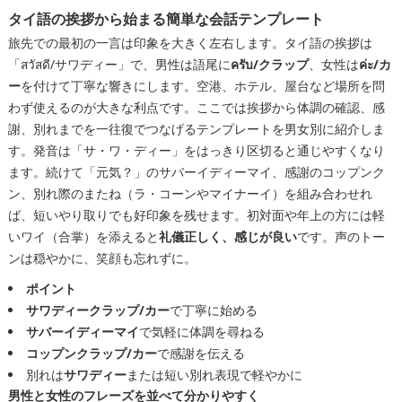
タイ語の挨拶から始まる簡単な会話テンプレート
旅先での最初の一言は印象を大きく左右します。タイ語の挨拶は
「สวัสดี/サワディー」で、男性は語尾に
ครับ/クラップ
、女性は
ค่ะ/カ
ー
を付けて丁寧な響きにします。空港、ホテル、屋台など場所を問
わず使えるのが大きな利点です。ここでは挨拶から体調の確認、感
謝、別れまでを一往復でつなげるテンプレートを男女別に紹介しま
す。発音は「サ・ワ・ディー」をはっきり区切ると通じやすくなり
ます。続けて「元気？」のサバーイディーマイ、感謝のコップンク
ン、別れ際のまたね（ラ・コーンやマイナーイ）を組み合わせれ
ば、短いやり取りでも好印象を残せます。初対面や年上の方には軽
いワイ（合掌）を添えると
礼儀正しく、感じが良い
です。声のトー
ンは穏やかに、笑顔も忘れずに。
ポイント
サワディークラップ/カー
で丁寧に始める
サバーイディーマイ
で気軽に体調を尋ねる
コップンクラップ/カー
で感謝を伝える
別れは
サワディー
または短い別れ表現で軽やかに
男性と女性のフレーズを並べて分かりやすく