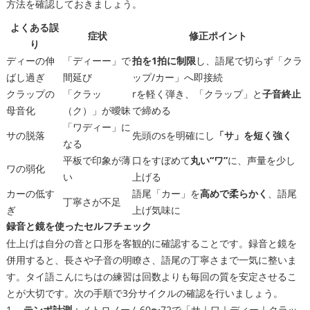
方法を確認しておきましょう。
よくある誤
症状
修正ポイント
り
ディーの伸
「ディーー」で
拍を1拍に制限
し、語尾で切らず「クラ
ばし過ぎ
間延び
ップ/カー」へ即接続
クラップの
「クラッ
rを軽く弾き、「クラップ」と
子音終止
母音化
（ク）」が曖昧
で締める
「ワディー」に
サの脱落
先頭のsを明確にし
「サ」を短く強く
なる
平板で印象が薄
口をすぼめて
丸い“ワ”
に、声量を少し
ワの弱化
い
上げる
カーの低す
語尾「カー」を
高めで柔らかく
、語尾
丁寧さが不足
ぎ
上げ気味に
録音と鏡を使ったセルフチェック
仕上げは自分の音と口形を客観的に確認することです。録音と鏡を
併用すると、長さや子音の明瞭さ、語尾の丁寧さまで一気に整いま
す。タイ語こんにちはの練習は回数よりも毎回の質を安定させるこ
とが大切です。次の手順で3分サイクルの確認を行いましょう。
テンポ計測
：メトロノーム60〜72で「サ｜ワ｜ディー｜クラッ