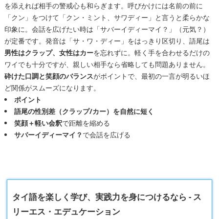
を添えれば相手の警戒心も和らぎます。呼びかけには名前の前に
「クン」をつけて「クン・ミント、サワディー」と言うと柔らかな
印象に。会話を広げたい時は「サバーイディーマイ？」（元気？）
が定番です。発音は「サ・ワ・ディー」をはっきり区切り、語尾は
男性はクラップ、女性はカー
を忘れずに。軽く手を合わせるだけの
ワイでも十分ですが、親しい相手なら省略しても問題ありません。
砕けた口調と笑顔のバランス
がポイントで、最初の一言が明るいほ
ど関係がスムーズになります。
ポイント
語尾の性別差（クラップ/カー）を自然に短く
笑顔＋軽い会釈
で距離を縮める
サバーイディーマイ？
で会話を広げる
タイ語を楽しく学び、実践力を身につけるなら - ス
リーエス・エデュケーション