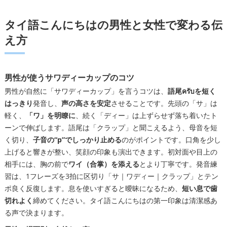
タイ語こんにちはの男性と女性で変わる伝
え方
男性が使うサワディーカップのコツ
男性が自然に「サワディーカップ」を言うコツは、
語尾ครับを短く
はっきり
発音し、
声の高さを安定
させることです。先頭の「サ」は
軽く、
「ワ」を明瞭に
、続く「ディー」は上ずらせず落ち着いたト
ーンで伸ばします。語尾は「クラップ」と聞こえるよう、母音を短
く切り、
子音の“p”でしっかり止める
のがポイントです。口角を少し
上げると響きが整い、笑顔の印象も演出できます。初対面や目上の
相手には、胸の前で
ワイ（合掌）を添える
とより丁寧です。発音練
習は、1フレーズを3拍に区切り「サ｜ワディー｜クラップ」とテン
ポ良く反復します。息を使いすぎると曖昧になるため、
短い息で歯
切れよく
締めてください。タイ語こんにちはの第一印象は清潔感あ
る声で決まります。