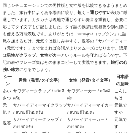
同じシチュエーションでの男性版と女性版を比較できるようまとめ
ました。旅行中によくある場面に絞り、
短く・通じやすい
表現に厳
選しています。カタカナは現地で通じやすい発音を重視し、必要に
応じてタイ文字も併記しました。タイ語の挨拶は朝昼夜や別れ際に
も使える万能表現です。ありがとうは「ขอบคุณ/コップクン」に語
尾を加えるだけ。元気？は親しみやすく、返答の「サバーイディー
（元気です）」まで覚えれば会話がよりスムーズになります。語尾
は
男性がクラップ、女性がカー
というルールを守れば安心です。下
記の表やフレーズ集はそのままコピーして実践できます。
旅行の心
強い味方
になるでしょう。
シー
日本語
男性（発音/タイ文字）
女性（発音/タイ文字）
ン
の意味
あい
サワディークラップ / สวัสดี
サワディーカー / สวัสดี
こんに
さつ
ครับ
ค่ะ
ちは
元
サバーイディーマイクラップ
サバーイディーマイカー
元気で
気？
/ สบายดีไหมครับ
/ สบายดีไหมคะ
すか
サバーイディークラップ /
サバーイディーカー /
元気で
返答
สบายดีครับ
สบายดีค่ะ
す