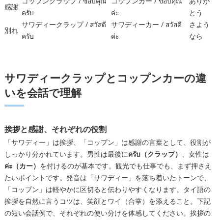
コップンクラップ / ขอบคุณ
コップンカー / ขอบคุณ
ありが
感謝
ครับ
ค่ะ
とう
サワディークラップ / สวัสดี
サワディーカー / สวัสดี
さよう
別れ
ครับ
ค่ะ
なら
サワディークラップとコップンカーの違
いを会話で理解
挨拶と感謝、それぞれの役割
「サワディー」は挨拶、「コップン」は感謝の言葉として、役割が
しっかり分かれています。男性は最後に
ครับ（クラップ）
、女性は
ค่ะ（カー）
を付けるのが基本です。観光でも仕事でも、まず押さえ
たいポイントです。発音は「サワディー」を落ち着いたトーンで、
「コップン」は軽やかに区切ると伝わりやすくなります。タイ語の
挨拶を自然に言うコツは、笑顔とワイ（合掌）を添えること。下記
の短い会話例で、それぞれの使い分けを体感してください。挨拶の