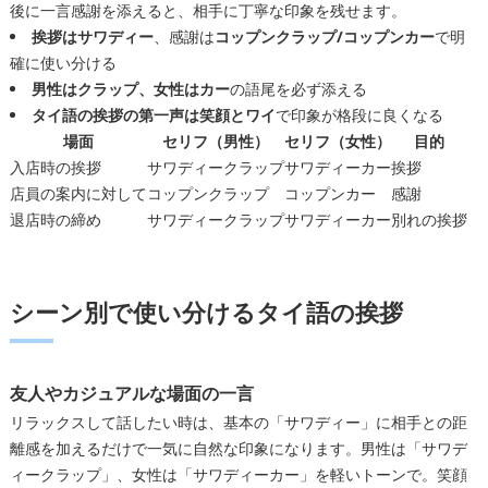
後に一言感謝を添えると、相手に丁寧な印象を残せます。
挨拶はサワディー
、感謝は
コップンクラップ/コップンカー
で明
確に使い分ける
男性はクラップ、女性はカー
の語尾を必ず添える
タイ語の挨拶の第一声は笑顔とワイ
で印象が格段に良くなる
場面
セリフ（男性）
セリフ（女性）
目的
入店時の挨拶
サワディークラップ
サワディーカー
挨拶
店員の案内に対して
コップンクラップ
コップンカー
感謝
退店時の締め
サワディークラップ
サワディーカー
別れの挨拶
シーン別で使い分けるタイ語の挨拶
友人やカジュアルな場面の一言
リラックスして話したい時は、基本の「サワディー」に相手との距
離感を加えるだけで一気に自然な印象になります。男性は「サワデ
ィークラップ」、女性は「サワディーカー」を軽いトーンで。笑顔