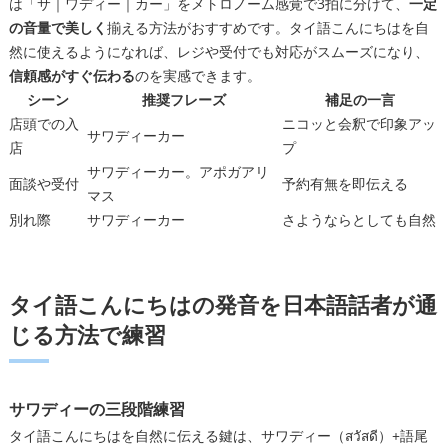
は「サ｜ワディー｜カー」をメトロノーム感覚で3拍に分けて、
一定
の音量で美しく
揃える方法がおすすめです。タイ語こんにちはを自
然に使えるようになれば、レジや受付でも対応がスムーズになり、
信頼感がすぐ伝わる
のを実感できます。
シーン
推奨フレーズ
補足の一言
店頭での入
ニコッと会釈で印象アッ
サワディーカー
店
プ
サワディーカー。アポガアリ
面談や受付
予約有無を即伝える
マス
別れ際
サワディーカー
さようならとしても自然
タイ語こんにちはの発音を日本語話者が通
じる方法で練習
サワディーの三段階練習
タイ語こんにちはを自然に伝える鍵は、サワディー（สวัสดี）+語尾