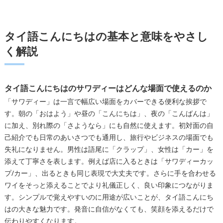
シーン別で使い分けるタイ語の挨拶
教室概要
タイ語こんにちはの基本と意味をやさし
く解説
タイ語こんにちはのサワディーはどんな場面で使えるのか
「サワディー」は一言で幅広い場面をカバーできる便利な挨拶で
す。朝の「おはよう」や昼の「こんにちは」、夜の「こんばんは」
に加え、別れ際の「さようなら」にも自然に使えます。初対面の自
己紹介でも日常のあいさつでも通用し、旅行やビジネスの場面でも
失礼になりません。男性は語尾に「クラップ」、女性は「カー」を
添えて丁寧さを表します。例えば店に入るときは「サワディーカッ
プ/カー」、出るときも同じ表現で大丈夫です。さらに手を合わせる
ワイをそっと添えることでより礼儀正しく、良い印象につながりま
す。シンプルで覚えやすいのに用途が広いことが、タイ語こんにち
はの大きな魅力です。発音に自信がなくても、笑顔を添えるだけで
伝わりやすくなります。