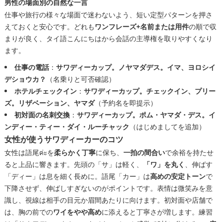
男性の場面別の自然な一言
仕事や旅行の様々な場面で迷わないよう、短い定型パターンを押さ
えておくと安心です。どれも
ワンフレーズ+名前または用件
の順で収
まりが良く、タイ語こんにちはから会話の主導権を取りやすくなり
ます。
仕事の電話
：
サワディーカップ。ノヤマダデス。イマ、ヨロシイ
デショウカ？
（名乗りと可否確認）
ホテルチェックイン
：
サワディーカップ。チェックイン、プリー
ズ。リザベーション、ヤマダ
（予約名を即提示）
初対面の名刺交換
：
サワディーカップ。ポム・ヤマダ・デス。イ
ンディー・ティー・ダイ・ルーチャック
（はじめましてを追加）
女性が使うサワディーカーのコツ
女性は語尾ค่ะを
柔らかく丁寧
に保ち、
一拍の間合い
で余裕を持たせ
ると上品に響きます。先頭の「サ」は軽く、
「ワ」を丸く
、伸ばす
「ディー」は息を細く長めに。語尾「カー」は
高めの安定トーン
で
下降させず、伸ばしすぎないのがポイントです。表情は微笑みを意
識し、視線は相手の目元か眉間あたりに向けます。初対面や店舗で
は、胸の前での
ワイをやや高め
に添えると丁寧さが増します。練習