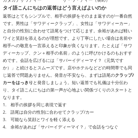
タイ語こんにちはの返答はどう言えばよいのか
返答はとてもシンプルで、相手の挨拶をそのまま返すのが一番自然
です。男性は「サワディークラップ」、女性は「サワディーカー」
と自分の性別に合わせて語尾をつけて応じます。余裕があれば軽い
ワイと笑顔を添えるのが理想です。より丁寧にしたい場合は名前や
相手への敬意を一言添えると印象が良くなります。たとえば「サワ
ディーカップ、クン＋相手の名前」のように呼びかけるのもおすす
めです。会話を広げるには「サバーイディーマイ？（元気です
か）」と続けるとスムーズです。店やホテルなどどの時間帯でも同
じ返答で問題ありません。発音が不安なら、まずは語尾の
クラップ/
カーをはっきり
と発音しましょう。短い返答でも礼儀は十分伝わ
り、タイ語こんにちはの第一声が心地よい関係づくりのスタートと
なります。
相手の挨拶を同じ表現で返す
語尾は自分の性別に合わせてクラップ/カー
可能なら笑顔とワイを軽く添える
余裕があれば「サバーイディーマイ？」で会話をつなぐ