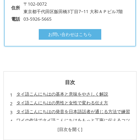
〒102-0072
住所
東京都千代田区飯田橋3丁目7−11 大和ＡＰビル7階
電話
03-5926-5665
お問い合わせはこちら
目次
タイ語こんにちはの基本と意味をやさしく解説
タイ語こんにちはの男性と女性で変わる伝え方
タイ語こんにちはの発音を日本語話者が通じる方法で練習
ワイの作法でタイ語こんにちはをもっと丁寧に伝えるコツ
旅行ですぐ使える！タイ語での挨拶と関連フレーズ
サワディークラップとコップンカーの違いを会話で理解