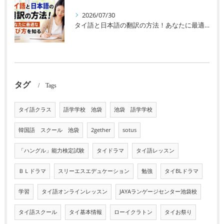
2026/07/30
タイ語と日本語の翻訳の方法！あなたに最適な選び方を知る
タグ
Tags
タイ語クラス
語学学校 池袋
池袋 語学学校
韓国語 スクール 池袋
2gether
sotus
「ハングル」能力検定試験
タイドラマ
タイ語レッスン
ＢＬドラマ
スリーエスエデュケーション
勉強
タイBLドラマ
学習
タイ語オンラインレッスン
JAYAランゲージセンター池袋校
タイ語スクール
タイ基本情報
ローイクラトン
タイお祭り