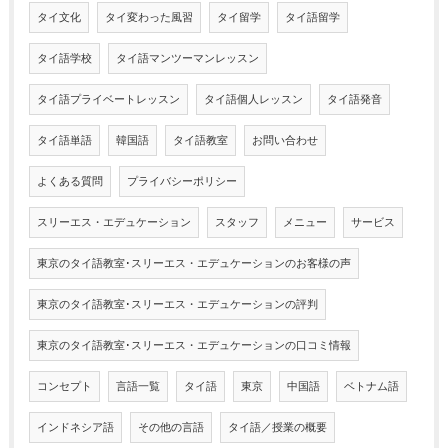
タイ文化
タイ変わった風習
タイ留学
タイ語留学
タイ語学校
タイ語マンツーマンレッスン
タイ語プライベートレッスン
タイ語個人レッスン
タイ語発音
タイ語単語
韓国語
タイ語教室
お問い合わせ
よくある質問
プライバシーポリシー
スリーエス・エデュケーション
スタッフ
メニュー
サービス
東京のタイ語教室･スリーエス・エデュケーションのお客様の声
東京のタイ語教室･スリーエス・エデュケーションの評判
東京のタイ語教室･スリーエス・エデュケーションの口コミ情報
コンセプト
言語一覧
タイ語
東京
中国語
ベトナム語
インドネシア語
その他の言語
タイ語／授業の概要