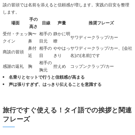
談の冒頭では名前を添えると信頼感が増します。実践の目安を整理
します。
手の
場面
目線
声量
推奨フレーズ
高さ
受付・チェッ
胸〜
相手の
静かに明
サワディークラップ/カー
クイン
鼻
目元
瞭
鼻付
相手の
ややはっ
サワディークラップ/カー、[会社
商談の冒頭
近
目
きり
名]の[名前]です
相手の
感謝の返礼
胸
控えめ
コップンクラップ/カー
胸元
名乗りとセットで行うと信頼感が高まる
声は張りすぎず、はっきり伝えることを意識する
旅行ですぐ使える！タイ語での挨拶と関連
フレーズ