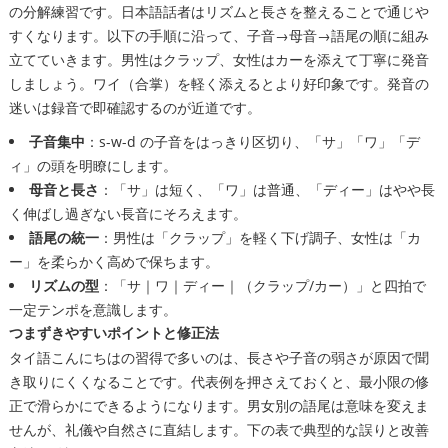
の分解練習です。日本語話者はリズムと長さを整えることで通じや
すくなります。以下の手順に沿って、子音→母音→語尾の順に組み
立てていきます。男性はクラップ、女性はカーを添えて丁寧に発音
しましょう。ワイ（合掌）を軽く添えるとより好印象です。発音の
迷いは録音で即確認するのが近道です。
子音集中
：s-w-d の子音をはっきり区切り、「サ」「ワ」「デ
ィ」の頭を明瞭にします。
母音と長さ
：「サ」は短く、「ワ」は普通、「ディー」はやや長
く伸ばし過ぎない長音にそろえます。
語尾の統一
：男性は「クラップ」を軽く下げ調子、女性は「カ
ー」を柔らかく高めで保ちます。
リズムの型
：「サ｜ワ｜ディー｜（クラップ/カー）」と四拍で
一定テンポを意識します。
つまずきやすいポイントと修正法
タイ語こんにちはの習得で多いのは、長さや子音の弱さが原因で聞
き取りにくくなることです。代表例を押さえておくと、最小限の修
正で滑らかにできるようになります。男女別の語尾は意味を変えま
せんが、礼儀や自然さに直結します。下の表で典型的な誤りと改善