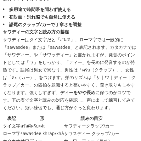
多用途で時間帯を問わず使える
初対面・別れ際でも自然に使える
語尾のクラップ/カーで丁寧さを調整
サワディーの文字と読み方の基礎
サワディーはタイ文字だと「สวัสดี」、ローマ字では一般的に
「sawasdee」または「sawatdee」と表記されます。カタカナでは
「サワディー」や「サワッディー」と書かれますが、発音のポイン
トとしては「ワ」をしっかり、「ディー」を長めに発音するのが特
徴です。語尾は男女で異なり、男性は「ครับ（クラップ）」、女性
は「ค่ะ（カー）」をつけます。拍のリズムは「サ｜ワ｜ディー｜ク
ラップ／カー」の四拍を意識すると整いやすく、聞き取りもしやす
くなります。強くしすぎず、
ディーをやや長め
に保つのがコツで
す。下の表で文字と読みの対応を確認し、声に出して練習してみて
ください。短い練習でも、通じ方がぐっと変わります。
表記
形
読みの目安
タイ文字
สวัสดีครับ/ค่ะ
サワディークラップ/カー
ローマ字
sawasdee khráp/khâ
サワスディー クラップ/カー
カタカナ
サワディー
サ・ワ・ディー（長め）