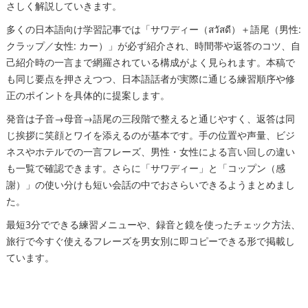
さしく解説していきます。
多くの日本語向け学習記事では「サワディー（สวัสดี）＋語尾（男性:
クラップ／女性: カー）」が必ず紹介され、時間帯や返答のコツ、自
己紹介時の一言まで網羅されている構成がよく見られます。本稿で
も同じ要点を押さえつつ、日本語話者が実際に通じる練習順序や修
正のポイントを具体的に提案します。
発音は子音→母音→語尾の三段階で整えると通じやすく、返答は同
じ挨拶に笑顔とワイを添えるのが基本です。手の位置や声量、ビジ
ネスやホテルでの一言フレーズ、男性・女性による言い回しの違い
も一覧で確認できます。さらに「サワディー」と「コップン（感
謝）」の使い分けも短い会話の中でおさらいできるようまとめまし
た。
最短3分でできる練習メニューや、録音と鏡を使ったチェック方法、
旅行で今すぐ使えるフレーズを男女別に即コピーできる形で掲載し
ています。