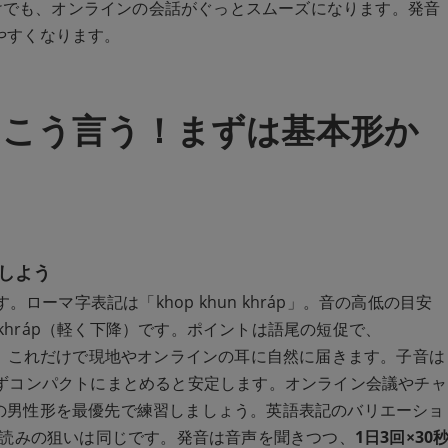
ンだけでも、オンラインの会話がぐっとスムーズになります。発音
やすくなります。
はこう言う！まずは基本形か
しよう
す。ローマ字表記は「khop khun khráp」。音の高低の目安
→ khráp（軽く下降）です。ポイントは語尾の短促で、
。これだけで現地やオンラインの耳に自然に届きます。子音は
せずコンパクトにまとめると安定します。オンライン会議やチャ
の男性形を最優先で練習しましょう。英語表記のバリエーショ
ますが、読みの狙いは同じです。発音は音声を聞きつつ、
1日3回×30