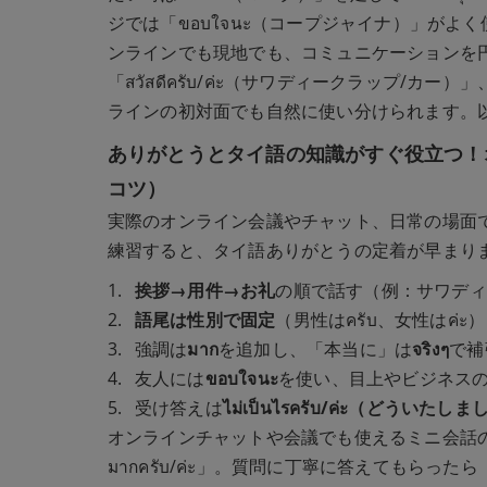
ジでは「ขอบใจนะ（コープジャイナ）」が
ンラインでも現地でも、コミュニケーションを
「สวัสดีครับ/ค่ะ（サワディークラップ/カー
ラインの初対面でも自然に使い分けられます。
ありがとうとタイ語の知識がすぐ役立つ！
コツ）
実際のオンライン会議やチャット、日常の場面
練習すると、タイ語ありがとうの定着が早まり
挨拶→用件→お礼
の順で話す（例：サワディ
語尾は性別で固定
（男性はครับ、女性はค่
強調は
มาก
を追加し、「本当に」は
จริงๆ
で補
友人には
ขอบใจนะ
を使い、目上やビジネス
受け答えは
ไม่เป็นไรครับ/ค่ะ（どういたし
オンラインチャットや会議でも使えるミニ会話の
มากครับ/ค่ะ」。質問に丁寧に答えてもらったら「ข