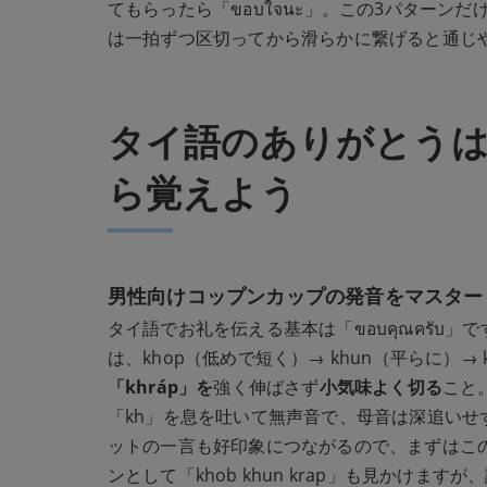
てもらったら「ขอบใจนะ」。この3パター
は一拍ずつ区切ってから滑らかに繋げると通じ
タイ語のありがとう
ら覚えよう
男性向けコップンカップの発音をマスター
タイ語でお礼を伝える基本は「ขอบคุณครับ」で
は、khop（低めで短く）→ khun（平らに）
「khráp」を
強く伸ばさず
小気味よく切る
こと
「kh」を息を吐いて無声音で、母音は深追い
ットの一言も好印象につながるので、まずはこ
ンとして「khob khun krap」も見かけ