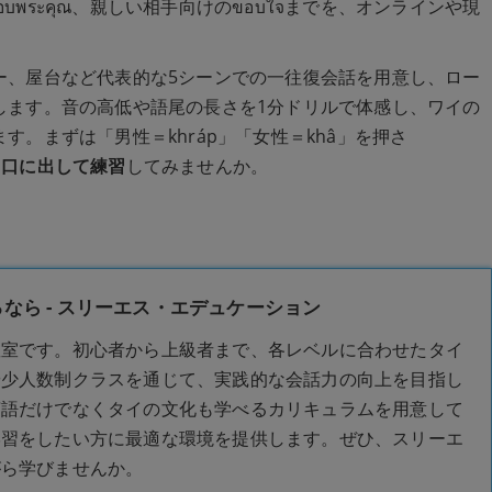
ขอบพระคุณ、親しい相手向けのขอบใจまでを、オンラインや現
。
ー、屋台など代表的な5シーンでの一往復会話を用意し、ロー
します。音の高低や語尾の長さを1分ドリルで体感し、ワイの
。まずは「男性＝khráp」「女性＝khâ」を押さ
ンでも口に出して練習
してみませんか。
なら - スリーエス・エデュケーション
教室です。初心者から上級者まで、各レベルに合わせたタイ
や少人数制クラスを通じて、実践的な会話力の向上を目指し
言語だけでなくタイの文化も学べるカリキュラムを用意して
学習をしたい方に最適な環境を提供します。ぜひ、スリーエ
がら学びませんか。