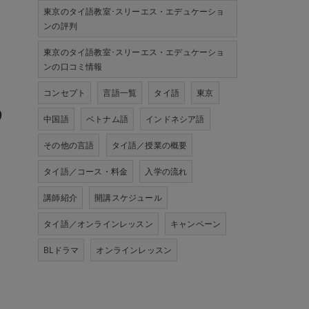
東京のタイ語教室･スリーエス・エデュケーショ
ンの評判
東京のタイ語教室･スリーエス・エデュケーショ
ンの口コミ情報
コンセプト
言語一覧
タイ語
東京
わ
中国語
ベトナム語
インドネシア語
その他の言語
タイ語／授業の概要
タイ語／コース・料金
入学の流れ
講師紹介
開講スケジュール
タイ語／オンラインレッスン
キャンペーン
BLドラマ
オンラインレッスン