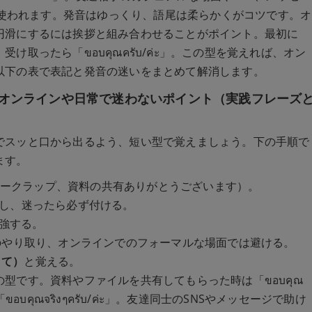
よく使われます。発音はゆっくり、語尾は柔らかくがコツです。オ
円滑にするには挨拶と組み合わせることがポイント。最初に
）」、受け取ったら「ขอบคุณครับ/ค่ะ」。この型を覚えれば、オン
以下の表で表記と発音の迷いをまとめて解消します。
オンラインや日常で迷わないポイント（実践フレーズ
でスッと口から出るよう、短い型で覚えましょう。下の手順で
ます。
ークラップ、資料の共有ありがとうございます）。
ะ）し、迷ったら必ず付ける。
強する。
のやり取り、オンラインでのフォーマルな場面では避ける。
まして）
と覚える。
型です。資料やファイルを共有してもらった時は「ขอบคุณ
อบคุณจริงๆครับ/ค่ะ」。友達同士のSNSやメッセージで助け