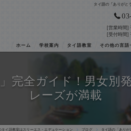
タイ語の「ありがと
03
[営業時間]
[受付時間]
ホーム
学校案内
タイ語教室
その他の言語
学校概要
タイ語／トップ
韓国語
入学の流れ
タイ語／授業の概要
ベトナム語
」完全ガイド！男女別
アクセス
タイ語／コース・料金
インドネシア語
レーズが満載
タイ語／講師紹介
中国語
タイ語／開講スケジュール
タイ語／留学
のタイ語教室はスリーエス・エデュケーション
ブログ
タイ語の「ありが