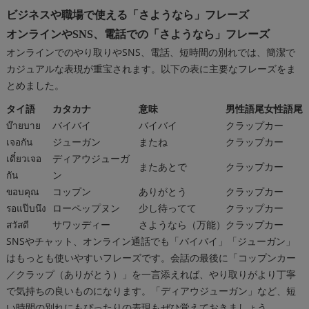
ビジネスや職場で使える「さようなら」フレーズ
オンラインやSNS、電話での「さようなら」フレーズ
オンラインでのやり取りやSNS、電話、短時間の別れでは、簡潔で
カジュアルな表現が重宝されます。以下の表に主要なフレーズをま
とめました。
タイ語
カタカナ
意味
男性語尾
女性語尾
บ๊ายบาย
バイバイ
バイバイ
クラップ
カー
เจอกัน
ジューガン
またね
クラップ
カー
เดี๋ยวเจอ
ディアウジューガ
またあとで
クラップ
カー
กัน
ン
ขอบคุณ
コップン
ありがとう
クラップ
カー
รอแป๊บนึง
ローペップヌン
少し待ってて
クラップ
カー
สวัสดี
サワッディー
さようなら（万能）
クラップ
カー
SNSやチャット、オンライン通話でも「バイバイ」「ジューガン」
はもっとも使いやすいフレーズです。会話の最後に「コップンカー
／クラップ（ありがとう）」を一言添えれば、やり取りがより丁寧
で気持ちの良いものになります。「ディアウジューガン」など、短
い時間の別れにもぴったりの表現もぜひ覚えておきましょう。