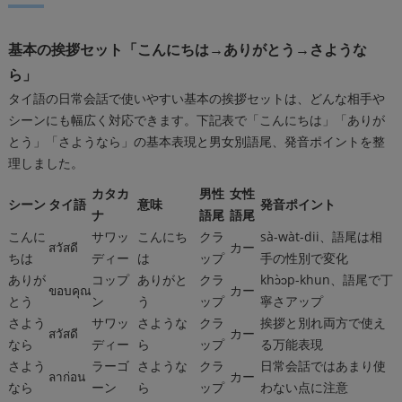
基本の挨拶セット「こんにちは→ありがとう→さような
ら」
タイ語の日常会話で使いやすい基本の挨拶セットは、どんな相手や
シーンにも幅広く対応できます。下記表で「こんにちは」「ありが
とう」「さようなら」の基本表現と男女別語尾、発音ポイントを整
理しました。
カタカ
男性
女性
シーン
タイ語
意味
発音ポイント
ナ
語尾
語尾
こんに
サワッ
こんにち
クラ
sà-wàt-dii、語尾は相
สวัสดี
カー
ちは
ディー
は
ップ
手の性別で変化
ありが
コップ
ありがと
クラ
khɔ̀ɔp-khun、語尾で丁
ขอบคุณ
カー
とう
ン
う
ップ
寧さアップ
さよう
サワッ
さような
クラ
挨拶と別れ両方で使え
สวัสดี
カー
なら
ディー
ら
ップ
る万能表現
さよう
ラーゴ
さような
クラ
日常会話ではあまり使
ลาก่อน
カー
なら
ーン
ら
ップ
わない点に注意