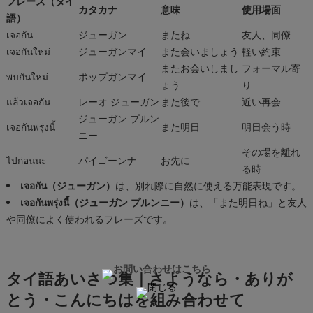
フレーズ（タイ
カタカナ
意味
使用場面
語）
เจอกัน
ジューガン
またね
友人、同僚
เจอกันใหม่
ジューガンマイ
また会いましょう
軽い約束
またお会いしまし
フォーマル寄
พบกันใหม่
ポップガンマイ
ょう
り
แล้วเจอกัน
レーオ ジューガン
また後で
近い再会
ジューガン プルン
เจอกันพรุ่งนี้
また明日
明日会う時
ニー
その場を離れ
ไปก่อนนะ
パイゴーンナ
お先に
る時
เจอกัน（ジューガン）
は、別れ際に自然に使える万能表現です。
เจอกันพรุ่งนี้（ジューガン プルンニー）
は、「また明日ね」と友人
や同僚によく使われるフレーズです。
タイ語あいさつ集｜さようなら・ありが
とう・こんにちはを組み合わせて