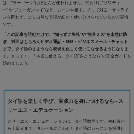
は、“ラーゴーン”はほとんど使われません。代わりに“サワディ
ー”や“ジューガンマイ”など、シーンや相手、そして対面・オンライ
ンを問わず、より自然な表現が細かく使い分けられているのが実情
です。
「
この記事を読むだけで、“知らずに失礼”や“発音ミス”を未然に防
ぎ、対面はもちろんビデオ通話・SNS・ビジネスメール・チャット
まで、タイ語のさようなら表現を正しく使いこなせるようになりま
す。
さっそく、「本当に使える」タイ語“さようなら”の完全ガイドを
始めましょう。
タイ語を楽しく学び、実践力を身につけるなら - ス
リーエス・エデュケーション
スリーエス・エデュケーションは、タイ語教室です。初心者か
ら上級者まで、各レベルに合わせたタイ語のレッスンを提供し