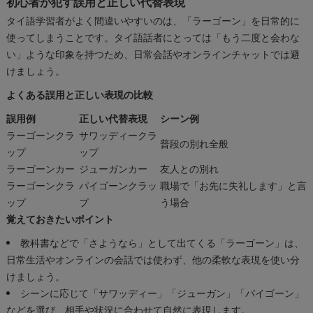
初心者が犯す誤用と正しい代替表現
タイ語学習者がよく間違いやすいのは、「ラーゴーン」を日常的に
使ってしまうことです。タイ語話者にとっては「もう二度と会わな
い」ような印象を持つため、日常会話やオンラインチャットでは避
けましょう。
よくある誤用と正しい表現の比較
誤用例
正しい代替表現
シーン例
ラーゴーンクラ
サワッディークラ
普段の別れ全般
ップ
ップ
ラーゴーンカー
ジューガンカー
友人との別れ
ラーゴーンクラ
パイゴーンクラッ
職場で「お先に失礼します」と言
ップ
プ
う場合
覚えておきたいポイント
教科書などで「さようなら」として出てくる「ラーゴーン」は、
日常生活やオンラインの会話では使わず、他の柔軟な表現を使い分
けましょう。
シーンに応じて「サワッディー」「ジューガン」「パイゴーン」
などを選び、相手や状況に合わせて自然に表現します。