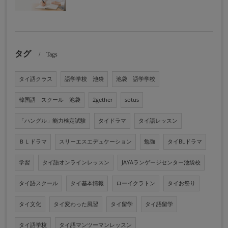
タグ
Tags
タイ語クラス
語学学校 池袋
池袋 語学学校
韓国語 スクール 池袋
2gether
sotus
「ハングル」能力検定試験
タイドラマ
タイ語レッスン
ＢＬドラマ
スリーエスエデュケーション
勉強
タイBLドラマ
学習
タイ語オンラインレッスン
JAYAランゲージセンター池袋校
タイ語スクール
タイ基本情報
ローイクラトン
タイお祭り
タイ文化
タイ変わった風習
タイ留学
タイ語留学
タイ語学校
タイ語マンツーマンレッスン