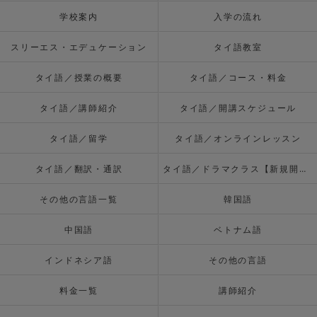
学校案内
入学の流れ
スリーエス・エデュケーション
タイ語教室
タイ語／授業の概要
タイ語／コース・料金
タイ語／講師紹介
タイ語／開講スケジュール
タイ語／留学
タイ語／オンラインレッスン
タイ語／翻訳・通訳
タイ語／ドラマクラス【新規開校】
その他の言語一覧
韓国語
中国語
ベトナム語
インドネシア語
その他の言語
料金一覧
講師紹介