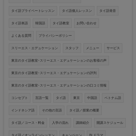
タイ語プライベートレッスン
タイ語個人レッスン
タイ語発音
タイ語単語
韓国語
タイ語教室
お問い合わせ
よくある質問
プライバシーポリシー
スリーエス・エデュケーション
スタッフ
メニュー
サービス
東京のタイ語教室･スリーエス・エデュケーションのお客様の声
東京のタイ語教室･スリーエス・エデュケーションの評判
東京のタイ語教室･スリーエス・エデュケーションの口コミ情報
コンセプト
言語一覧
タイ語
東京
中国語
ベトナム語
インドネシア語
その他の言語
タイ語／授業の概要
タイ語／コース・料金
入学の流れ
講師紹介
開講スケジュール
タイ語／オンラインレッスン
キャンペーン
BLドラマ