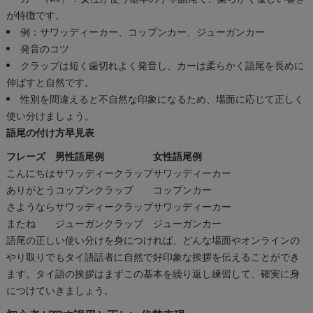
が特徴です。
例：サワッディーカー、コップンカー、ジューガンカー
発音のコツ
クラップは短く歯切れよく発音し、カーは柔らかく語尾を長めに
伸ばすと自然です。
性別を間違えると不自然な印象になるため、場面に応じて正しく
使い分けましょう。
語尾の付け方早見表
フレーズ
男性語尾例
女性語尾例
こんにちは
サワッディークラップ
サワッディーカー
ありがとう
コップンクラップ
コップンカー
さようなら
サワッディークラップ
サワッディーカー
またね
ジューガンクラップ
ジューガンカー
語尾の正しい使い分けを身につければ、どんな場面やオンラインの
やり取りでもタイ語話者に自然で好印象な挨拶を伝えることができ
ます。タイ語の挨拶はまずこの基本を繰り返し練習して、確実に身
につけていきましょう。