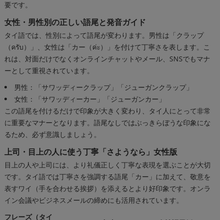
要です。
女性・男性別の正しい語尾と発音ガイド
タイ語では、性別によって語尾が変わります。男性は「クラップ
（ครับ）」、女性は「カー（ค่ะ）」を付けて丁寧さを表します。こ
れは、対面だけでなくオンラインチャットやメール、SNSでもマナ
ーとして重視されています。
男性：「サワッディークラップ」「ジューガンクラップ」
女性：「サワッディーカー」「ジューガンカー」
この語尾を付けるだけで印象が大きく変わり、タイ人にとって非常
に重要なマナーとなります。語尾なしではぶっきらぼうな印象にな
るため、必ず意識しましょう。
上司・目上の人に使う丁寧「さようなら」女性版
目上の人や上司には、より礼儀正しく丁寧な表現を選ぶことが大切
です。タイ語では丁寧さを強調する語尾「カー」に加えて、敬意を
表すワイ（手を合わせる挨拶）を添えるとより好印象です。オンラ
イン会議やビジネスメールの締めにも活用されています。
フレーズ（タイ