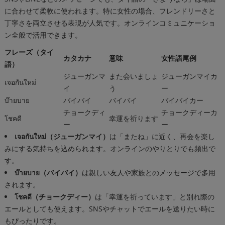
に合わせて柔軟に使われます。特に女性の場合、フレンドリーさと
丁寧さを両立させる表現が人気です。オンラインコミュニケーショ
ン全般で活用できます。
フレーズ（タイ
カタカナ
意味
女性語尾例
語）
ジューガンマ
また会いましょ
ジューガンマイカ
เจอกันใหม่
イ
う
ー
บ๊ายบาย
バイバイ
バイバイ
バイバイカー
チョークディ
チョークディーカ
โชคดี
幸運を祈ります
ー
ー
เจอกันใหม่（ジューガンマイ）
は「またね」に近く、再会を楽し
みにする気持ちを込められます。オンラインのやりとりでも頻出で
す。
บ๊ายบาย（バイバイ）
は親しい友人や家族とのメッセージで多用
されます。
โชคดี（チョークディー）
は「幸運を祈っています」と別れ際の
エールとしても使えます。SNSやチャットでエールを送りたい時に
もぴったりです。