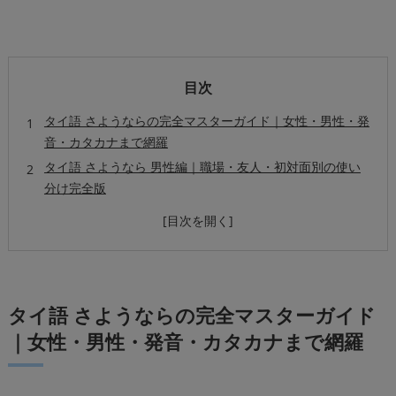
目次
タイ語 さようならの完全マスターガイド｜女性・男性・発
音・カタカナまで網羅
タイ語 さようなら 男性編｜職場・友人・初対面別の使い
分け完全版
タイ語 さようなら 発音・カタカナ完全攻略｜ネイティブ
並みの発音法
シーンごとのタイ語「さようなら」フレーズ集｜職場・友
人・オンライン・旅行・SNS
「またね」「また会いましょう」タイ語ガイド｜再会を伝
タイ語 さようならの完全マスターガイド
える
｜女性・男性・発音・カタカナまで網羅
タイ語あいさつ集｜さようなら・ありがとう・こんにちは
を組み合わせて