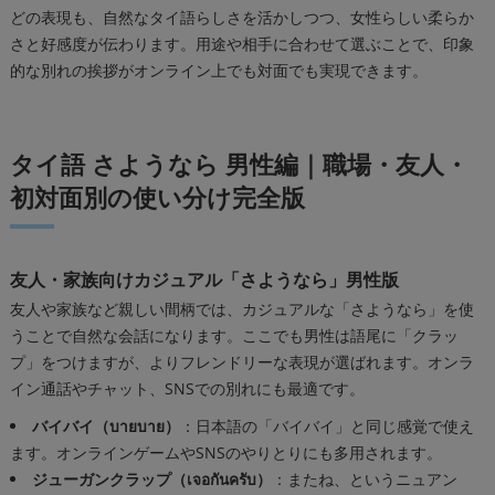
どの表現も、自然なタイ語らしさを活かしつつ、女性らしい柔らか
さと好感度が伝わります。用途や相手に合わせて選ぶことで、印象
的な別れの挨拶がオンライン上でも対面でも実現できます。
タイ語 さようなら 男性編｜職場・友人・
初対面別の使い分け完全版
友人・家族向けカジュアル「さようなら」男性版
友人や家族など親しい間柄では、カジュアルな「さようなら」を使
うことで自然な会話になります。ここでも男性は語尾に「クラッ
プ」をつけますが、よりフレンドリーな表現が選ばれます。オンラ
イン通話やチャット、SNSでの別れにも最適です。
バイバイ（บายบาย）
：日本語の「バイバイ」と同じ感覚で使え
ます。オンラインゲームやSNSのやりとりにも多用されます。
ジューガンクラップ（เจอกันครับ）
：またね、というニュアン