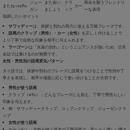
ジュー
また会い
クラ
再会を願うフレンドリ
またね
เจอกัน
カー
ガン
ましょう
ップ
ーな表現
強調したいポイント
サワッディー
は、挨拶と別れの両方に使える万能フレーズです。
語尾のクラップ（男性）・カー（女性）
を正しく付けることで、
より丁寧で自然な印象を相手に与えられます。
ラーゴーン
は「永遠の別れ」というニュアンスが強いため、日常
会話では避けるのが無難です。
女性・男性別の語尾変化パターン
タイ語では、挨拶や別れのフレーズに語尾をつけることで性別や丁
寧さを表現し、相手や場面に応じて使い分けることが大切です。
男性が使う語尾
クラップ（ครับ）：どんなフレーズにも加え、丁寧で男性らしい
印象を与えます。
例：サワッディークラップ、コップンクラップ、ジューガンクラ
ップ
女性が使う語尾
カー（ค่ะ）：女性が使う基本の丁寧語尾で、柔らかく優しい響き