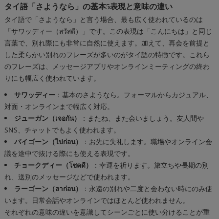
教室概要
タイ語「さようなら」の基本5表現と意味の違い
タイ語で「さようなら」と言う場合、最も広く使われているのは
「サワッディー（สวัสดี）」です。この表現は「こんにちは」と同じ
言葉で、別れ際にも非常に自然に使えます。加えて、再会を前提と
した柔らかい別れのフレーズが多いのがタイ語の特徴です。これら
のフレーズは、メッセージアプリやオンラインミーティングの終わ
りにも幅広く使われています。
サワッディー
：基本のさようなら。フォーマルからカジュアル、
対面・オンラインまで幅広く対応。
ジューガン（เจอกัน）
：またね、また会いましょう。友人間や
SNS、チャットでもよく使われます。
パイゴーン（ไปก่อน）
：お先に失礼します。職場やオンライン会
議を途中で抜ける際にも使える表現です。
チョークディー（โชคดี）
：幸運を祈ります。旅立ちや長期の別
れ、送別のメッセージなどで使われます。
ラーゴーン（ลาก่อน）
：永遠の別れや二度と会わない時にのみ使
います。日常会話やオンラインではほとんど使われません。
それぞれの意味の違いを意識してシーンごとに使い分けることが重