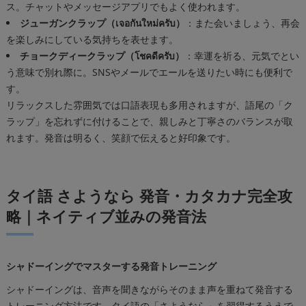
ス。チャットやメッセージアプリでもよく使われます。
ジューガンクラップ（เจอกันใหม่ครับ）
：また会いましょう、再会
を楽しみにしている気持ちを表せます。
チョークディークラップ（โชคดีครับ）
：幸運を祈る、元気でとい
う意味で別れ際に。SNSやメールでエールを送りたい時にも便利で
す。
リラックスした雰囲気では口語表現も多用されますが、語尾の「ク
ラップ」を忘れずに付けることで、親しみと丁寧さのバランスが取
れます。発音は明るく、笑顔で伝えると好印象です。
タイ語 さようなら 発音・カタカナ完全攻
略｜ネイティブ並みの発音法
シャドーイングでマスターする発音トレーニング
シャドーイングは、音声を聞きながらそのまま声を重ねて発音する
トレーニング方法です。タイ語の「さようなら」を習得するうえで