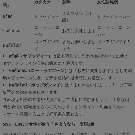
カタカナ
意味
女性語尾例
語）
さようなら（万
สวัสดี
サワッディー
サワッディーカー
能）
コートゥアゴ
コートゥアゴーン
ขอตัวก่อน
お先に失礼します
ーン
カー
ポップガンマ
またお会いしまし
ポップガンマイカ
พบกันใหม่
イ
ょう
ー
สวัสดี（サワッディー）
は最も万能で、別れや挨拶すべてに使え
ます。オンライン会議の締めにも最適です。
ขอตัวก่อน（コートゥアゴーン）
は「お先に失礼します」として職
場やフォーマルな場、ビデオ通話の退出時にも役立ちます。
พบกันใหม่（ポップガンマイ）
は「またお会いしましょう」と丁寧
な再会の約束を感じさせます。
各表現は相手の立場や状況に応じて適切に選びましょう。丁寧な口
調と表情が信頼感をさらに高めます。オンライン・対面を問わず、
マナーを意識することで好印象を残せます。
SNS・LINEで女性が使う「さようなら」表現3選
SNSやLINEなどのメッセージでも、タイ語の「さようなら」は場面