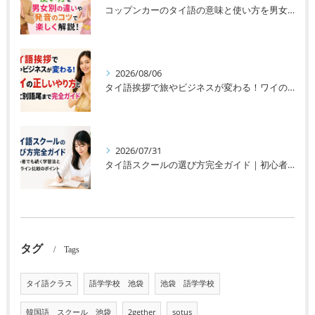
コップンカーのタイ語の意味と使い方を男女別の違いや発音のコツで楽しく解説！
2026/08/06
タイ語挨拶で旅やビジネスが変わる！ワイの正しいやり方と男女別語尾まで完全ガイド
2026/07/31
タイ語スクールの選び方完全ガイド｜初心者でも続く学習法とオンライン比較のポイント
タグ
Tags
タイ語クラス
語学学校 池袋
池袋 語学学校
韓国語 スクール 池袋
2gether
sotus