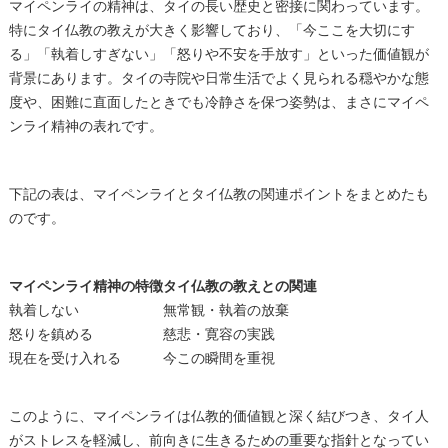
マイペンライの精神は、タイの長い歴史と密接に関わっています。
特にタイ仏教の教えが大きく影響しており、「今ここを大切にす
る」「執着しすぎない」「怒りや不安を手放す」といった価値観が
背景にあります。タイの寺院や日常生活でよく見られる穏やかな態
度や、困難に直面したときでも冷静さを保つ姿勢は、まさにマイペ
ンライ精神の表れです。
下記の表は、マイペンライとタイ仏教の関連ポイントをまとめたも
のです。
マイペンライ精神の特徴
タイ仏教の教えとの関連
執着しない
無常観・執着の放棄
怒りを鎮める
慈悲・寛容の実践
現在を受け入れる
今この瞬間を重視
このように、マイペンライは仏教的価値観と深く結びつき、タイ人
がストレスを軽減し、前向きに生きるための重要な指針となってい