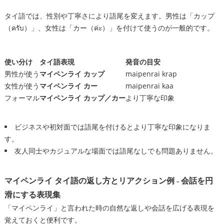
タイ語では、性別や丁寧さにより語尾を変えます。男性は「カップ
（ครับ）」、女性は「カー（ค่ะ）」を付けて使うのが一般的です。
使い分け
タイ語表現
発音の目安
男性が使う
マイペンライ カップ
maipenrai krap
女性が使う
マイペンライ カー
maipenrai kaa
フォーマル
マイペンライ カップ／カー
より丁寧な印象
ビジネスや初対面では語尾を付けるとより丁寧な印象になりま
す。
友人同士やカジュアルな場面では語尾なしでも問題ありません。
マイペンライ タイ語の返し方とリアクション例 - 会話を円
滑にする表現集
「マイペンライ」と言われた時の自然な返しや会話を広げる表現を
覚えておくと便利です。