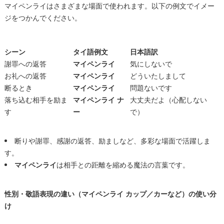
マイペンライはさまざまな場面で使われます。以下の例文でイメー
ジをつかんでください。
シーン
タイ語例文
日本語訳
謝罪への返答
マイペンライ
気にしないで
お礼への返答
マイペンライ
どういたしまして
断るとき
マイペンライ
問題ないです
落ち込む相手を励ま
マイペンライ ナ
大丈夫だよ（心配しない
す
ー
で）
断りや謝罪、感謝の返答、励ましなど、多彩な場面で活躍しま
す。
マイペンライ
は相手との距離を縮める魔法の言葉です。
性別・敬語表現の違い（マイペンライ カップ／カーなど）の使い分
け