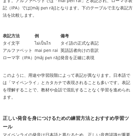
ます。アルファベットでは「mai pen rai」と表記され、ローマ字表
記（IPA）では[mâj pɛn rāj]となります。下のテーブルで主な表記方
法を比較します。
表記方法
例
備考
タイ文字
ไม่เป็นไร
タイ語の正式な表記
アルファベット
mai pen rai
英語話者向けの音訳
ローマ字（IPA）
[mâj pɛn rāj]
発音を正確に表現
このように、用途や学習段階によって表記が異なります。日本語で
は「マイペンライ」とカタカナで表現されることも多いです。表記
を理解することで、教材や会話で混乱することなく学習を進められ
ます。
正しい発音を身につけるための練習方法とおすすめ学習ツ
ール
マイペンライの発音は日本語と異なるため、正しい音声認識が重要