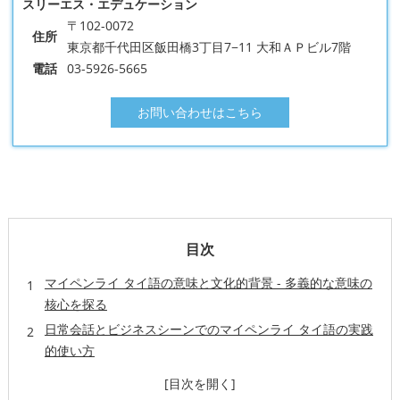
スリーエス・エデュケーション
〒102-0072
住所
東京都千代田区飯田橋3丁目7−11 大和ＡＰビル7階
電話
03-5926-5665
お問い合わせはこちら
目次
マイペンライ タイ語の意味と文化的背景 - 多義的な意味の
核心を探る
日常会話とビジネスシーンでのマイペンライ タイ語の実践
的使い方
マイペンライ タイ語とタイ人の国民性・精神性の深い関係
性