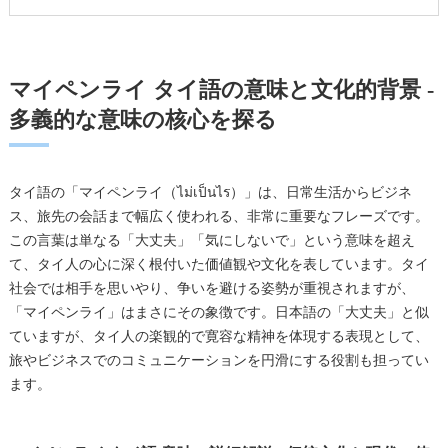
マイペンライ タイ語の表記方法と発音の詳細ガイド
マイペンライ タイ語の習得と学習法：初心者から上級者ま
で
マイペンライ タイ語の意味と文化的背景 -
教室概要
多義的な意味の核心を探る
タイ語の「マイペンライ（ไม่เป็นไร）」は、日常生活からビジネ
ス、旅先の会話まで幅広く使われる、非常に重要なフレーズです。
この言葉は単なる「大丈夫」「気にしないで」という意味を超え
て、タイ人の心に深く根付いた価値観や文化を表しています。タイ
社会では相手を思いやり、争いを避ける姿勢が重視されますが、
「マイペンライ」はまさにその象徴です。日本語の「大丈夫」と似
ていますが、タイ人の楽観的で寛容な精神を体現する表現として、
旅やビジネスでのコミュニケーションを円滑にする役割も担ってい
ます。