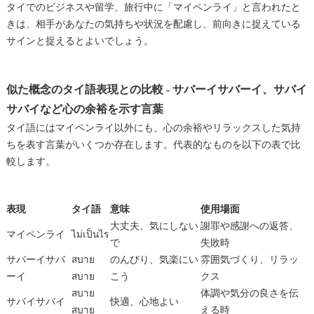
タイでのビジネスや留学、旅行中に「マイペンライ」と言われたと
きは、相手があなたの気持ちや状況を配慮し、前向きに捉えている
サインと捉えるとよいでしょう。
似た概念のタイ語表現との比較 - サバーイサバーイ、サバイ
サバイなど心の余裕を示す言葉
タイ語にはマイペンライ以外にも、心の余裕やリラックスした気持
ちを表す言葉がいくつか存在します。代表的なものを以下の表で比
較します。
表現
タイ語
意味
使用場面
大丈夫、気にしない
謝罪や感謝への返答、
マイペンライ
ไม่เป็นไร
で
失敗時
サバーイサバ
สบาย
のんびり、気楽にい
雰囲気づくり、リラッ
ーイ
สบาย
こう
クス
สบาย
体調や気分の良さを伝
サバイサバイ
快適、心地よい
สบาย
える時