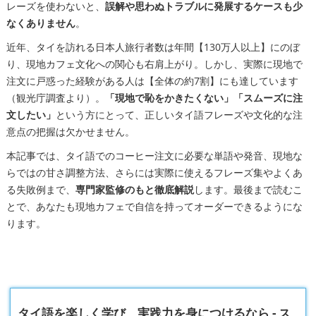
レーズを使わないと、
誤解や思わぬトラブルに発展するケースも少
なくありません
。
近年、タイを訪れる日本人旅行者数は年間【130万人以上】にのぼ
り、現地カフェ文化への関心も右肩上がり。しかし、実際に現地で
注文に戸惑った経験がある人は【全体の約7割】にも達しています
（観光庁調査より）。
「現地で恥をかきたくない」「スムーズに注
文したい」
という方にとって、正しいタイ語フレーズや文化的な注
意点の把握は欠かせません。
本記事では、タイ語でのコーヒー注文に必要な単語や発音、現地な
らではの甘さ調整方法、さらには実際に使えるフレーズ集やよくあ
る失敗例まで、
専門家監修のもと徹底解説
します。最後まで読むこ
とで、あなたも現地カフェで自信を持ってオーダーできるようにな
ります。
タイ語を楽しく学び、実践力を身につけるなら - ス