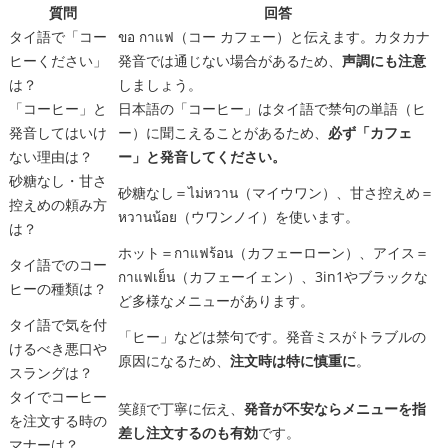
質問
回答
タイ語で「コー
ขอ กาแฟ（コー カフェー）と伝えます。カタカナ
ヒーください」
発音では通じない場合があるため、
声調にも注意
は？
しましょう。
「コーヒー」と
日本語の「コーヒー」はタイ語で禁句の単語（ヒ
発音してはいけ
ー）に聞こえることがあるため、
必ず「カフェ
ない理由は？
ー」と発音してください。
砂糖なし・甘さ
砂糖なし＝ไม่หวาน（マイウワン）、甘さ控えめ＝
控えめの頼み方
หวานน้อย（ウワンノイ）を使います。
は？
ホット＝กาแฟร้อน（カフェーローン）、アイス＝
タイ語でのコー
กาแฟเย็น（カフェーイェン）、3in1やブラックな
ヒーの種類は？
ど多様なメニューがあります。
タイ語で気を付
「ヒー」などは禁句です。発音ミスがトラブルの
けるべき悪口や
原因になるため、
注文時は特に慎重に
。
スラングは？
タイでコーヒー
笑顔で丁寧に伝え、
発音が不安ならメニューを指
を注文する時の
差し注文するのも有効
です。
マナーは？