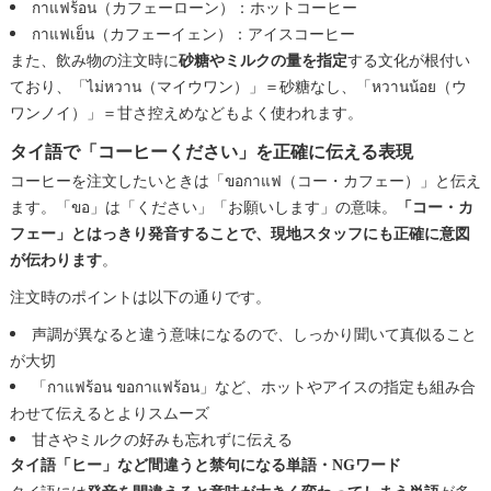
กาแฟร้อน（カフェーローン）：ホットコーヒー
กาแฟเย็น（カフェーイェン）：アイスコーヒー
また、飲み物の注文時に
砂糖やミルクの量を指定
する文化が根付い
ており、「ไม่หวาน（マイウワン）」＝砂糖なし、「หวานน้อย（ウ
ワンノイ）」＝甘さ控えめなどもよく使われます。
タイ語で「コーヒーください」を正確に伝える表現
コーヒーを注文したいときは「ขอกาแฟ（コー・カフェー）」と伝え
ます。「ขอ」は「ください」「お願いします」の意味。
「コー・カ
フェー」とはっきり発音することで、現地スタッフにも正確に意図
が伝わります
。
注文時のポイントは以下の通りです。
声調が異なると違う意味になるので、しっかり聞いて真似ること
が大切
「กาแฟร้อน ขอกาแฟร้อน」など、ホットやアイスの指定も組み合
わせて伝えるとよりスムーズ
甘さやミルクの好みも忘れずに伝える
タイ語「ヒー」など間違うと禁句になる単語・NGワード