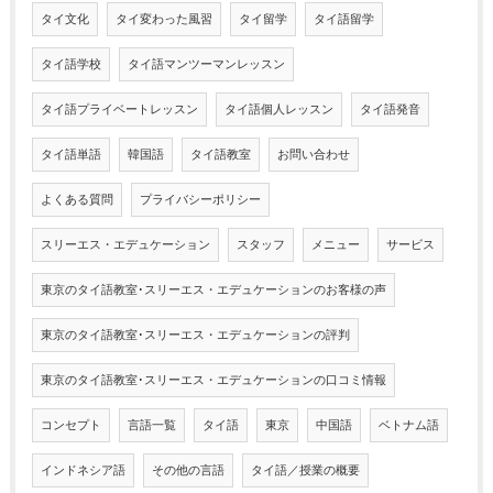
タイ文化
タイ変わった風習
タイ留学
タイ語留学
タイ語学校
タイ語マンツーマンレッスン
タイ語プライベートレッスン
タイ語個人レッスン
タイ語発音
タイ語単語
韓国語
タイ語教室
お問い合わせ
よくある質問
プライバシーポリシー
スリーエス・エデュケーション
スタッフ
メニュー
サービス
東京のタイ語教室･スリーエス・エデュケーションのお客様の声
東京のタイ語教室･スリーエス・エデュケーションの評判
東京のタイ語教室･スリーエス・エデュケーションの口コミ情報
コンセプト
言語一覧
タイ語
東京
中国語
ベトナム語
インドネシア語
その他の言語
タイ語／授業の概要