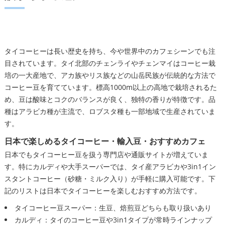
タイコーヒーは長い歴史を持ち、今や世界中のカフェシーンでも注
目されています。タイ北部のチェンライやチェンマイはコーヒー栽
培の一大産地で、アカ族やリス族などの山岳民族が伝統的な方法で
コーヒー豆を育てています。標高1000m以上の高地で栽培されるた
め、豆は酸味とコクのバランスが良く、独特の香りが特徴です。品
種はアラビカ種が主流で、ロブスタ種も一部地域で生産されていま
す。
日本で楽しめるタイコーヒー・輸入豆・おすすめカフェ
日本でもタイコーヒー豆を扱う専門店や通販サイトが増えていま
す。特にカルディや大手スーパーでは、タイ産アラビカや3in1イン
スタントコーヒー（砂糖・ミルク入り）が手軽に購入可能です。下
記のリストは日本でタイコーヒーを楽しむおすすめ方法です。
タイコーヒー豆スーパー：生豆、焙煎豆どちらも取り扱いあり
カルディ：タイのコーヒー豆や3in1タイプが常時ラインナップ