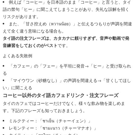
例えば「コーヒー」を日本語のまま「コーヒー」と言うと、タイ
語の禁句「ヒー」に聞こえてしまうことがあり、失礼な誤解を招く
リスクがあります。
また、「甘さ控えめ（หวานน้อย）」と伝えるつもりが声調を間違
えて全く違う意味になる場合も。
タイ語の注文フレーズは、カタカナに頼りすぎず、音声や動画で発
音練習をしておくのがベスト
です。
よくある失敗例
「カフェー」の「フェー」を平坦に発音→「ヒー」と受け取られ
る
「マイウワン（砂糖なし）」の声調を間違える→「甘くしてほし
い」に聞こえる
コーヒー以外のタイ語カフェドリンク・注文フレーズ
タイのカフェではコーヒーだけでなく、様々な飲み物を楽しめま
す。下記のフレーズも知っておきましょう。
ミルクティー：「ชาเย็น（チャーイェン）」
レモンティー：「ชามะนาว（チャーマナオ）」