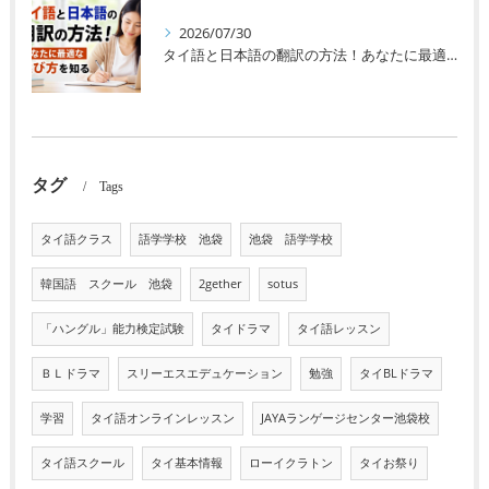
2026/07/30
タイ語と日本語の翻訳の方法！あなたに最適な選び方を知る
タグ
Tags
タイ語クラス
語学学校 池袋
池袋 語学学校
韓国語 スクール 池袋
2gether
sotus
「ハングル」能力検定試験
タイドラマ
タイ語レッスン
ＢＬドラマ
スリーエスエデュケーション
勉強
タイBLドラマ
学習
タイ語オンラインレッスン
JAYAランゲージセンター池袋校
タイ語スクール
タイ基本情報
ローイクラトン
タイお祭り