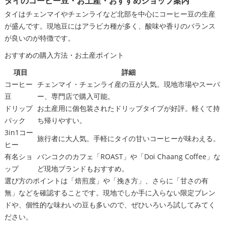
タイのコーヒー豆・お土産・おすすめショップ案内
タイはチェンマイやチェンライなど北部を中心にコーヒー豆の生産
が盛んです。現地豆にはアラビカ種が多く、酸味や香りのバランス
が良いのが特徴です。
おすすめの購入方法・お土産ポイント
項目
詳細
コーヒー
チェンマイ・チェンライ産の豆が人気。現地市場やスーパ
豆
ー、専門店で購入可能。
ドリップ
お土産用に個包装されたドリップタイプが好評。軽くて持
パック
ち帰りやすい。
3in1コー
旅行者に大人気。手軽にタイの甘いコーヒーが味わえる。
ヒー
有名ショ
バンコクのカフェ「ROAST」や「Doi Chaang Coffee」な
ップ
ど現地ブランドもおすすめ。
選び方のポイントは「焙煎度」や「挽き方」、さらに「甘さの有
無」などを確認することです。現地でしか手に入らない限定ブレン
ドや、個性的な味わいの豆も多いので、ぜひいろいろ試してみてく
ださい。