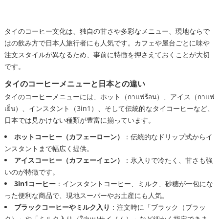
タイのコーヒー文化は、独自の甘さや多彩なメニュー、現地ならで
はの飲み方で日本人旅行者にも人気です。カフェや屋台ごとに味や
注文スタイルが異なるため、事前に特徴を押さえておくことが大切
です。
タイのコーヒーメニューと日本との違い
タイのコーヒーメニューには、ホット（กาแฟร้อน）、アイス（กาแฟ
เย็น）、インスタント（3in1）、そして伝統的なタイコーヒーなど、
日本では見かけない種類が豊富に揃っています。
ホットコーヒー（カフェーローン）
：伝統的なドリップ式からイ
ンスタントまで幅広く提供。
アイスコーヒー（カフェーイェン）
：氷入りで冷たく、甘さも強
いのが特徴です。
3in1コーヒー
：インスタントコーヒー、ミルク、砂糖が一包にな
った便利な商品で、現地スーパーやお土産にも人気。
ブラックコーヒーやミルク入り
：注文時に「ブラック（ブラッ
ク）」や「ミルク入り（ใส่นม/サイノム）」など細かく指定できま