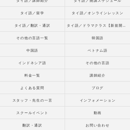
タイ語／講師紹介
タイ語／開講スケジュール
タイ語／留学
タイ語／オンラインレッスン
タイ語／翻訳・通訳
タイ語／ドラマクラス【新規開校】
その他の言語一覧
韓国語
中国語
ベトナム語
インドネシア語
その他の言語
料金一覧
講師紹介
よくある質問
ブログ
スタッフ・先生の一言
インフォメーション
スクールイベント
動画
翻訳・通訳
お問い合わせ