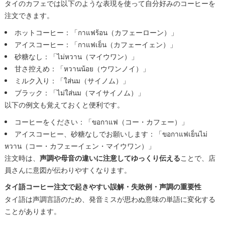
タイのカフェでは以下のような表現を使って自分好みのコーヒーを
注文できます。
ホットコーヒー：「กาแฟร้อน（カフェーローン）」
アイスコーヒー：「กาแฟเย็น（カフェーイェン）」
砂糖なし：「ไม่หวาน（マイウワン）」
甘さ控えめ：「หวานน้อย（ウワンノイ）」
ミルク入り：「ใส่นม（サイノム）」
ブラック：「ไม่ใส่นม（マイサイノム）」
以下の例文も覚えておくと便利です。
コーヒーをください：「ขอกาแฟ（コー・カフェー）」
アイスコーヒー、砂糖なしでお願いします：「ขอกาแฟเย็นไม่
หวาน（コー・カフェーイェン・マイウワン）」
注文時は、
声調や母音の違いに注意してゆっくり伝える
ことで、店
員さんに意図が伝わりやすくなります。
タイ語コーヒー注文で起きやすい誤解・失敗例・声調の重要性
タイ語は声調言語のため、発音ミスが思わぬ意味の単語に変化する
ことがあります。