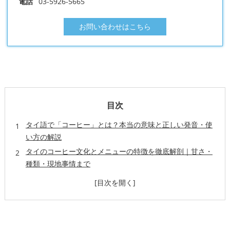
電話
03-5926-5665
お問い合わせはこちら
目次
タイ語で「コーヒー」とは？本当の意味と正しい発音・使
い方の解説
タイのコーヒー文化とメニューの特徴を徹底解剖｜甘さ・
種類・現地事情まで
タイ語コーヒー注文フレーズ集と発音トラブル対策ガイド
タイコーヒーの歴史・トレンドと現地体験談から学ぶ魅力
よくある質問（FAQ）とタイ語コーヒーに関する豆知識・
注意点まとめ