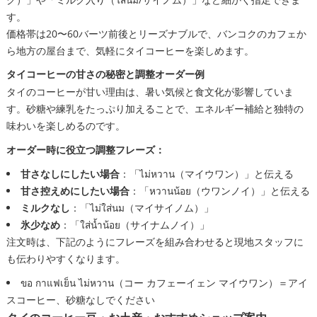
す。
価格帯は20〜60バーツ前後とリーズナブルで、バンコクのカフェか
ら地方の屋台まで、気軽にタイコーヒーを楽しめます。
タイコーヒーの甘さの秘密と調整オーダー例
タイのコーヒーが甘い理由は、暑い気候と食文化が影響していま
す。砂糖や練乳をたっぷり加えることで、エネルギー補給と独特の
味わいを楽しめるのです。
オーダー時に役立つ調整フレーズ：
甘さなしにしたい場合
：「ไม่หวาน（マイウワン）」と伝える
甘さ控えめにしたい場合
：「หวานน้อย（ウワンノイ）」と伝える
ミルクなし
：「ไม่ใส่นม（マイサイノム）」
氷少なめ
：「ใส่น้ำน้อย（サイナムノイ）」
注文時は、下記のようにフレーズを組み合わせると現地スタッフに
も伝わりやすくなります。
ขอ กาแฟเย็น ไม่หวาน（コー カフェーイェン マイウワン）＝アイ
スコーヒー、砂糖なしでください