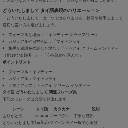
このようなステップを踏むことで、自然な発音が身につきます。
どういたしまして タイ語表現のバリエーション
「どういたしまして」は一つではありません。状況や相手によって
適切な言い方を選びましょう。
フォーマルな場面：「インディー クラップ/カー」
カジュアルや日常会話：「マイペンライ」
相手が感謝を強調した場合：「ドゥアイ クワーム インディー
（ด้วยความยินดี）」＝「心を込めて喜んで」
ポイントリスト
フォーマル：インディー
カジュアル：マイペンライ
丁寧さアップ：ドゥアイ クワーム インディー
タイ語 どういたしまして 関連フレーズ集
下記のフレーズは会話で頻出します。
シーン
タイ語
カタカナ
説明
ありがとう
ขอบคุณ
コープクン
丁寧な感謝
どういたしまして
ไม่เป็นไร
マイペンライ
一般的な返答