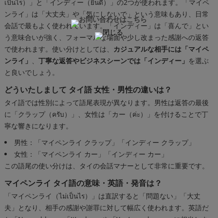
เป็นไร）」と「インディー（ยินดี）」の2つが使われます。「マイペ
ンライ」は「大丈夫」や「気にしないで」という意味もあり、日常
会話で最もよく使われています。「インディー」は「喜んで」とい
う意味合いが強く、フォーマルな場面や少し改まった感謝への返答
で使われます。使い分けとしては、
カジュアルな相手には「マイペ
ンライ」
、
丁寧な返答やビジネスシーンでは「インディー」
を選ぶ
と良いでしょう。
どういたしまして タイ語 女性・男性の違いは？
タイ語では性別によって語尾表現が異なります。男性は返答の最後
に「クラップ（ครับ）」、女性は「カー（ค่ะ）」を付けることで丁
寧な響きになります。
男性：「マイペンライ クラップ」「インディー クラップ」
女性：「マイペンライ カー」「インディー カー」
この語尾の使い分けは、タイの会話マナーとして非常に重要です。
マイペンライ タイ語の意味・英語・発音は？
「マイペンライ（ไม่เป็นไร）」は直訳すると「問題ない」「大丈
夫」となり、相手の感謝や謝罪に対して幅広く使われます。英語だ