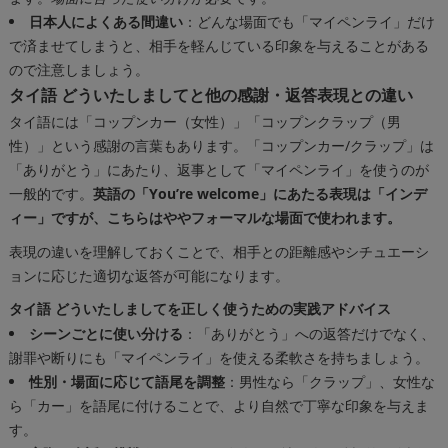
日本人によくある間違い
：どんな場面でも「マイペンライ」だけ
で済ませてしまうと、相手を軽んじている印象を与えることがある
ので注意しましょう。
タイ語 どういたしましてと他の感謝・返答表現との違い
タイ語には「コップンカー（女性）」「コップンクラップ（男
性）」という感謝の言葉もあります。「コップンカー/クラップ」は
「ありがとう」にあたり、返事として「マイペンライ」を使うのが
一般的です。
英語の「You’re welcome」にあたる表現は「インデ
ィー」ですが、こちらはややフォーマルな場面で使われます。
表現の違いを理解しておくことで、相手との距離感やシチュエーシ
ョンに応じた適切な返答が可能になります。
タイ語 どういたしましてを正しく使うための実践アドバイス
シーンごとに使い分ける
：「ありがとう」への返答だけでなく、
謝罪や断りにも「マイペンライ」を使える柔軟さを持ちましょう。
性別・場面に応じて語尾を調整
：男性なら「クラップ」、女性な
ら「カー」を語尾に付けることで、より自然で丁寧な印象を与えま
す。