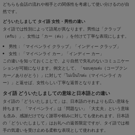
どちらも会話の流れや相手との関係性を考慮して使い分けるのが自
然です。
どういたしまして タイ語 女性・男性の違い
タイ語では性別によって語尾が異なります。男性は「クラップ
（ครับ）」、女性は「カー（ค่ะ）」を付けて丁寧な表現にします。
男性：「マイペンライ クラップ」「インディー クラップ」
女性：「マイペンライ カー」「インディー カー」
この違いを知っておくことで、より自然で失礼のないコミュニケー
ションが可能になります。例文として、「ขอบคุณค่ะ（コープクン
カー／ありがとう）」に対して「ไม่เป็นไรค่ะ（マイペンライ カ
ー）」と返せば、女性らしい丁寧な返答となります。
タイ語 どういたしましての意味と日本語との違い
タイ語の「どういたしまして」は、日本語のそれよりも広い意味を
持ちます。「マイペンライ」は「問題ない」「大丈夫」という意味
も含み、感謝だけでなく謝罪や頼みに対しても使われます。日本語
の「どういたしまして」はお礼への返答限定ですが、タイ語では相
手の気遣いを受け止める柔軟な表現として使われます。