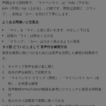
声調はタイ語特有で、「マイペンライ」は「mây（下がる）
pen（平坦）ray（上がる）」の順です。男性は語尾に「クラッ
プ」、女性は「カー」を付けて丁寧にします。
よくある間違いと注意点
「マイ」を「マイ」と強く言いすぎず、やさしく下げる
語尾の「ライ」は明るく上げる
「クラップ」「カー」は小さく添えるように発音
タイ語 どういたしまして 音声付き練習方法
発音を確実に身につけるためには音声を活用した練習が効果的で
す。
ネイティブ音声を繰り返し聞く
自分の声を録音して比較する
「マイペンライ クラップ（男性）」「マイペンライ カー（女
性）」を何度も練習
音声教材やYouTubeの動画を参考にリスニングと発音を同時進
行
友人やタイ語教室で実際に使ってみる