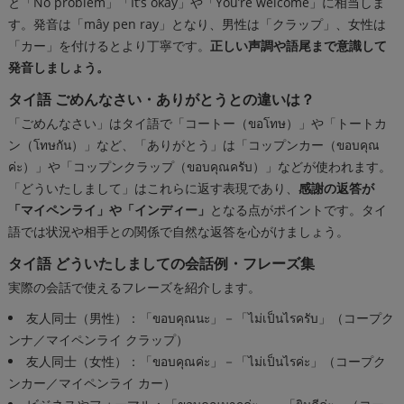
と「No problem」「It’s okay」や「You’re welcome」に相当しま
す。発音は「mây pen ray」となり、男性は「クラップ」、女性は
「カー」を付けるとより丁寧です。
正しい声調や語尾まで意識して
発音しましょう。
タイ語 ごめんなさい・ありがとうとの違いは？
「ごめんなさい」はタイ語で「コートー（ขอโทษ）」や「トートカ
ン（โทษกัน）」など、「ありがとう」は「コップンカー（ขอบคุณ
ค่ะ）」や「コップンクラップ（ขอบคุณครับ）」などが使われます。
「どういたしまして」はこれらに返す表現であり、
感謝の返答が
「マイペンライ」や「インディー」
となる点がポイントです。タイ
語では状況や相手との関係で自然な返答を心がけましょう。
タイ語 どういたしましての会話例・フレーズ集
実際の会話で使えるフレーズを紹介します。
友人同士（男性）：「ขอบคุณนะ」－「ไม่เป็นไรครับ」（コープク
ンナ／マイペンライ クラップ）
友人同士（女性）：「ขอบคุณค่ะ」－「ไม่เป็นไรค่ะ」（コープク
ンカー／マイペンライ カー）