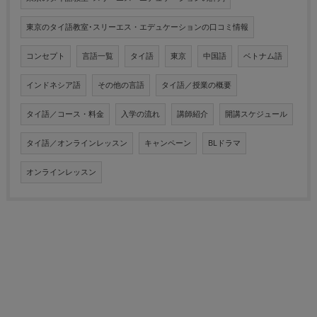
東京のタイ語教室･スリーエス・エデュケーションの口コミ情報
コンセプト
言語一覧
タイ語
東京
中国語
ベトナム語
インドネシア語
その他の言語
タイ語／授業の概要
タイ語／コース・料金
入学の流れ
講師紹介
開講スケジュール
タイ語／オンラインレッスン
キャンペーン
BLドラマ
オンラインレッスン