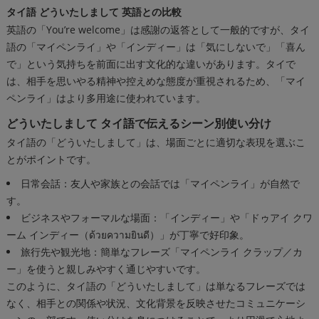
タイ語 どういたしまして 英語との比較
英語の「You’re welcome」は感謝の返答として一般的ですが、タイ
語の「マイペンライ」や「インディー」は「気にしないで」「喜ん
で」という気持ちを前面に出す文化的な違いがあります。タイで
は、相手を思いやる精神や控えめな態度が重視されるため、「マイ
ペンライ」はより多用途に使われています。
どういたしまして タイ語で伝えるシーン別使い分け
タイ語の「どういたしまして」は、場面ごとに適切な表現を選ぶこ
とがポイントです。
日常会話：友人や家族との会話では「マイペンライ」が自然で
す。
ビジネスやフォーマルな場面：「インディー」や「ドゥアイ クワ
ーム インディー（ด้วยความยินดี）」が丁寧で好印象。
旅行先や観光地：簡単なフレーズ「マイペンライ クラップ／カ
ー」を使うと親しみやすく通じやすいです。
このように、タイ語の「どういたしまして」は単なるフレーズでは
なく、相手との関係や状況、文化背景を反映させたコミュニケーシ