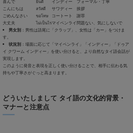
喜んで
ยินดี
インディー
フォーマル・丁寧
こんにちは
สวัสดี
サワディー
挨拶
ごめんなさい
ขอโทษ
コートート
謝罪
大丈夫
ไม่เป็นไร
マイペンライ
問題ない、気にしないで
男女別
：男性は語尾に「クラップ」、女性は「カー」をつけま
す。
状況別
：場面に応じて「マイペンライ」「インディー」「ドゥア
イ クワーム インディー」を使い分けると、より自然なタイ語会話が
実現します。
このように発音と表現を正しく使い分けることで、相手に伝わる気
持ちや丁寧さがぐっと高まります。
どういたしまして タイ語の文化的背景・
マナーと注意点