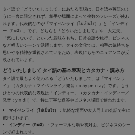
タイ語で「どういたしまして」にあたる表現は、日本語や英語のよ
うに一言に限定されず、相手や場面によって複数のフレーズが使わ
れます。代表的なのが「マイペンライ（ไม่เป็นไร）」と「インディ
ー（ยินดี）」です。どちらも「どういたしまして」や「大丈夫」
「気にしないで」といった意味をもち、日常会話や旅行、ビジネス
など幅広いシーンで活躍します。タイの文化では、相手の気持ちを
思いやる精神が重視されているため、表現にもそのニュアンスが反
映されています。
どういたしまして タイ語の基本表現とカタカナ・読み方
タイ語で最もよく使われる「どういたしまして」は「マイペンラ
イ」（カタカナ：マイペンライ／発音：mây pen ray）です。もう
ひとつの代表的な表現は「インディー」（カタカナ：インディー／
発音：yin dii）で、特に丁寧な返答やビジネス場面で使われます。
マイペンライ（ไม่เป็นไร）
：気軽な場面や友人同士の会話で主に
使用されます。
インディー（ยินดี）
：フォーマルな場や初対面、ビジネスのシー
ンで好まれます。