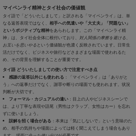
マイペンライ精神とタイ社会の価値観
タイ語で「どういたしまして」と訳される「マイペンライ」は、単
なる返答表現ではなく、
相手への気遣いや「大丈夫」「問題ない」
というポジティブな精神
をあらわします。この「マイペンライ精
神」は、タイ社会全体に根付いており、
対人関係の摩擦を避ける
、
お互いを思いやる
という価値観が色濃く反映されています。日常生
活だけでなく、ビジネスや旅行などさまざまな場面で使われるた
め、その背景を理解することが重要です。
タイ語 どういたしましての使い方で注意すべき点
感謝の返答以外にも使われる
：「マイペンライ」は「ありがと
う」への返事だけでなく、謝罪や断りの場面でも使われます。状況
判断が大切です。
フォーマル・カジュアルの違い
：目上の人やビジネスシーンで
は、より丁寧な表現や語尾（男性はクラップ、女性はカー）を忘れ
ずに使いましょう。
誤解を招く場合がある
：本来は「気にしないで」という意味のた
め、相手の気持ちや場面によっては軽く聞こえてしまう場合もあり
ます。
場面に合った使い分け
が必要です。