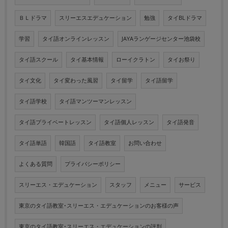
ＢＬドラマ
スリーエスエデュケーション
勉強
タイBLドラマ
学習
タイ語オンラインレッスン
JAYAランゲージセンター池袋校
タイ語スクール
タイ基本情報
ローイクラトン
タイお祭り
タイ文化
タイ変わった風習
タイ留学
タイ語留学
タイ語学校
タイ語マンツーマンレッスン
タイ語プライベートレッスン
タイ語個人レッスン
タイ語発音
タイ語単語
韓国語
タイ語教室
お問い合わせ
よくある質問
プライバシーポリシー
スリーエス・エデュケーション
スタッフ
メニュー
サービス
東京のタイ語教室･スリーエス・エデュケーションのお客様の声
東京のタイ語教室･スリーエス・エデュケーションの評判