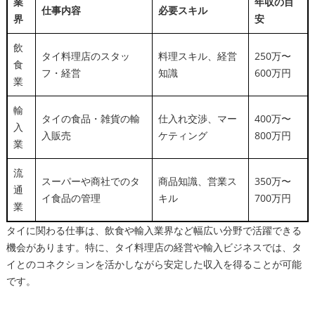
業
年収の目
仕事内容
必要スキル
界
安
飲
タイ料理店のスタッ
料理スキル、経営
250万〜
食
フ・経営
知識
600万円
業
輸
タイの食品・雑貨の輸
仕入れ交渉、マー
400万〜
入
入販売
ケティング
800万円
業
流
スーパーや商社でのタ
商品知識、営業ス
350万〜
通
イ食品の管理
キル
700万円
業
タイに関わる仕事は、飲食や輸入業界など幅広い分野で活躍できる
機会があります。特に、タイ料理店の経営や輸入ビジネスでは、タ
イとのコネクションを活かしながら安定した収入を得ることが可能
です。