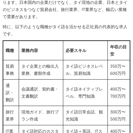
ります。日本国内の企業だけでなく、タイ現地の企業、日本とタイ
のビジネスをつなぐ貿易会社、旅行業界、IT業界など、幅広い業種
で需要があります。
特に、以下のような職種がタイ語を活かせる正社員の代表的な求人
です。
年収の目
職種
業務内容
必要スキル
安
貿易
タイ企業との輸出入
タイ語ビジネスレベ
350万〜
事務
業務、書類作成
ル、貿易知識
600万円
通
会議通訳、契約書・
タイ語ネイティブレ
400万〜
訳・
文書翻訳
ベル、専門知識
700万円
翻訳
旅行
現地ガイド、旅行プ
タイ語日常会話、観
300万〜
業界
ラン作成
光知識
500万円
IT業
タイ語対応のカスタ
タイ語＋英語、ITス
400万〜