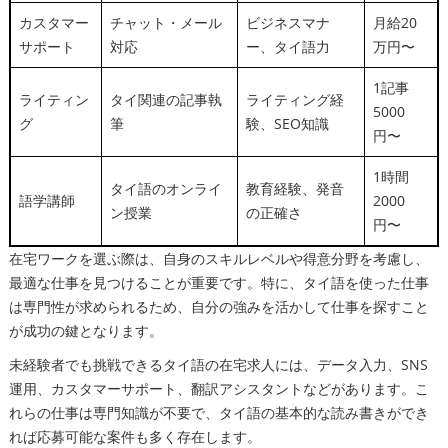
カスタマー
チャット・メール
ビジネスマナ
月給20
サポート
対応
ー、タイ語力
万円〜
1記事
ライティン
タイ関連の記事執
ライティング経
5000
グ
筆
験、SEO知識
円〜
1時間
タイ語のオンライ
教育経験、発音
語学講師
2000
ン授業
の正確さ
円〜
在宅ワークを選ぶ際は、自身のスキルレベルや得意分野を考慮し、
最適な仕事を見つけることが重要です。特に、タイ語を使った仕事
は専門性が求められるため、自分の強みを活かして仕事を探すこと
が成功の鍵となります。
未経験者でも挑戦できるタイ語の在宅求人には、データ入力、SNS
運用、カスタマーサポート、翻訳アシスタントなどがあります。こ
れらの仕事は専門知識が不要で、タイ語の基本的な読み書きができ
れば応募可能な案件も多く存在します。