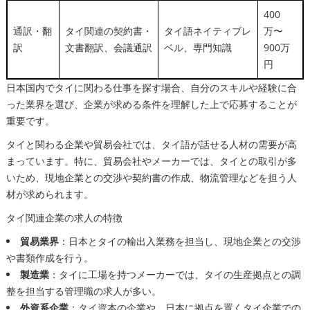
400
通訳・翻
タイ関連の契約書・
タイ語ネイティブレ
万〜
訳
文書翻訳、会議通訳
ベル、専門知識
900万
円
日本国内でタイに関わる仕事を探す場合、自分のスキルや経験に合
った業界を選び、企業が求める条件を理解した上で応募することが
重要です。
タイと関わる企業や貿易会社では、タイ語が話せる人材の需要が高
まっています。特に、貿易会社やメーカーでは、タイとの取引が多
いため、現地企業との交渉や契約書の作成、物流管理などを担う人
材が求められます。
タイ関連企業の求人の特徴
貿易業界
：日本とタイの輸出入業務を担当し、現地企業との交渉
や書類作成を行う。
製造業
：タイに工場を持つメーカーでは、タイの生産拠点との調
整を担当する管理職の求人が多い。
外資系企業
：タイ資本の企業や、日本に拠点を置くタイ企業での