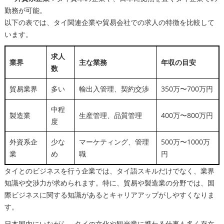
勤務が可能。
以下の表では、タイ関連企業や貿易会社での求人の特徴を比較して
います。
求人
業界
主な業務
年収の目安
数
貿易業界
多い
輸出入管理、契約交渉
350万〜700万円
中程
製造業
生産管理、品質管理
400万〜800万円
度
外資系企
少な
マーケティング、管理
500万〜1000万
業
め
職
円
タイとのビジネスを行う企業では、タイ語スキルだけでなく、業界
知識や交渉力が求められます。特に、貿易や製造業の分野では、国
際ビジネスに関する知識があるとキャリアアップがしやすくなりま
す。
日本国内にいながら、タイの文化や観光業に携わる仕事も多く存在