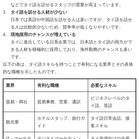
などでタイ語を話せるスタッフの需要が高まっています。
タイ語を話せる人材が少ない
日本では英語や中国語を話せる人は多いですが、タイ語を話せ
る人は比較的少ないため、競争率が低くなりやすいです。
現地採用のチャンスが増えている
タイに進出している日系企業では、日本語とタイ語の両方がで
きる人材を積極的に採用しており、海外勤務のチャンスも多い
です。
以下の表は、タイ語スキルを持つことで有利になる業界とその具体
的な職種を示したものです。
業界
有利な職種
必要なスキル
ビジネスレベルのタ
貿易・商社
貿易事務、営業、通訳
イ語、英語
ホテルスタッフ、旅行ガ
タイ語日常会話、接
観光業
イド
客スキル
IT・マーケテ
デジタルマーケティン
タイ市場向けの企画