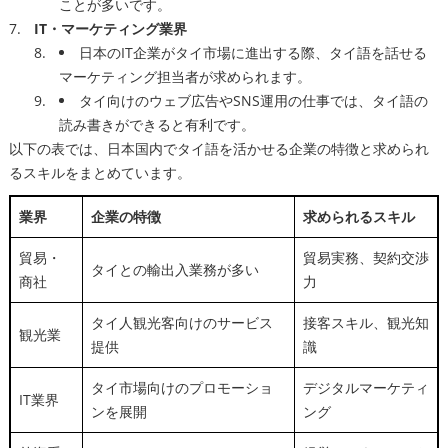
ことが多いです。
IT・マーケティング業界
日本のIT企業がタイ市場に進出する際、タイ語を話せる
マーケティング担当者が求められます。
タイ向けのウェブ広告やSNS運用の仕事では、タイ語の
読み書きができると有利です。
以下の表では、日本国内でタイ語を活かせる企業の特徴と求められ
るスキルをまとめています。
業界
企業の特徴
求められるスキル
貿易・
貿易実務、契約交渉
タイとの輸出入業務が多い
商社
力
タイ人観光客向けのサービス
接客スキル、観光知
観光業
提供
識
タイ市場向けのプロモーショ
デジタルマーケティ
IT業界
ンを展開
ング