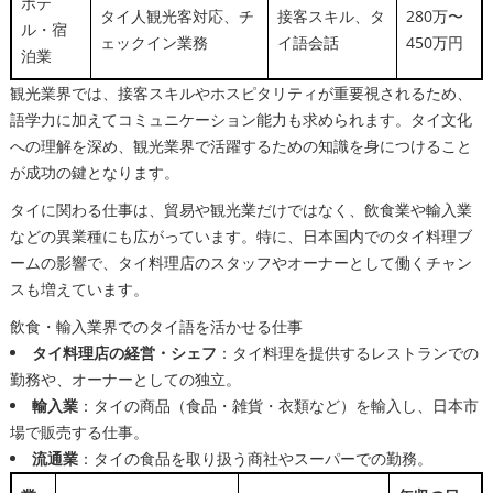
ホテ
タイ人観光客対応、チ
接客スキル、タ
280万〜
ル・宿
ェックイン業務
イ語会話
450万円
泊業
観光業界では、接客スキルやホスピタリティが重要視されるため、
語学力に加えてコミュニケーション能力も求められます。タイ文化
への理解を深め、観光業界で活躍するための知識を身につけること
が成功の鍵となります。
タイに関わる仕事は、貿易や観光業だけではなく、飲食業や輸入業
などの異業種にも広がっています。特に、日本国内でのタイ料理ブ
ームの影響で、タイ料理店のスタッフやオーナーとして働くチャン
スも増えています。
飲食・輸入業界でのタイ語を活かせる仕事
タイ料理店の経営・シェフ
：タイ料理を提供するレストランでの
勤務や、オーナーとしての独立。
輸入業
：タイの商品（食品・雑貨・衣類など）を輸入し、日本市
場で販売する仕事。
流通業
：タイの食品を取り扱う商社やスーパーでの勤務。