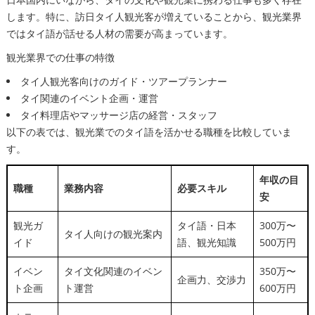
します。特に、訪日タイ人観光客が増えていることから、観光業界
ではタイ語が話せる人材の需要が高まっています。
観光業界での仕事の特徴
タイ人観光客向けのガイド・ツアープランナー
タイ関連のイベント企画・運営
タイ料理店やマッサージ店の経営・スタッフ
以下の表では、観光業でのタイ語を活かせる職種を比較していま
す。
年収の目
職種
業務内容
必要スキル
安
観光ガ
タイ語・日本
300万〜
タイ人向けの観光案内
イド
語、観光知識
500万円
イベン
タイ文化関連のイベン
350万〜
企画力、交渉力
ト企画
ト運営
600万円