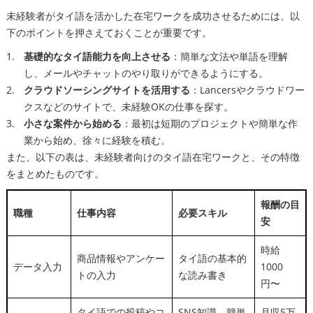
未経験者がタイ語を活かした在宅ワークを成功させるためには、以
下のポイントを押さえておくことが重要です。
基礎的なタイ語能力を向上させる
：簡単な文法や単語を理解
し、メールやチャットのやり取りができるようにする。
クラウドソーシングサイトを活用する
：Lancersやクラウドワー
クスなどのサイトで、未経験OKの仕事を探す。
小さな案件から始める
：最初は短期のプロジェクトや簡単な作
業から始め、徐々に経験を積む。
また、以下の表は、未経験者向けのタイ語在宅ワークと、その特徴
をまとめたものです。
報酬の目
職種
仕事内容
必要スキル
安
時給
商品情報やアンケー
タイ語の基本的
データ入力
1000
トの入力
な読み書き
円〜
タイ語での投稿やコ
SNS知識、簡単
月収5万