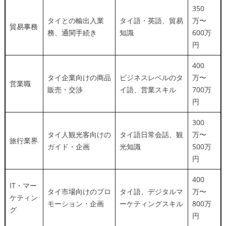
350
タイとの輸出入業
タイ語・英語、貿易
万〜
貿易事務
務、通関手続き
知識
600万
円
400
タイ企業向けの商品
ビジネスレベルのタ
万〜
営業職
販売・交渉
イ語、営業スキル
700万
円
300
タイ人観光客向けの
タイ語日常会話、観
万〜
旅行業界
ガイド・企画
光知識
500万
円
400
IT・マー
タイ市場向けのプロ
タイ語、デジタルマ
万〜
ケティン
モーション・企画
ーケティングスキル
800万
グ
円