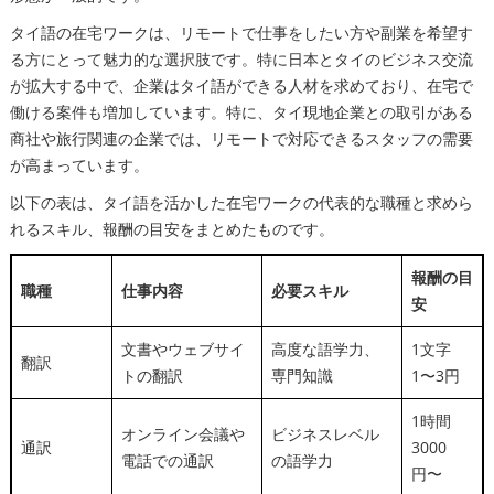
タイ語の在宅ワークは、リモートで仕事をしたい方や副業を希望す
る方にとって魅力的な選択肢です。特に日本とタイのビジネス交流
が拡大する中で、企業はタイ語ができる人材を求めており、在宅で
働ける案件も増加しています。特に、タイ現地企業との取引がある
商社や旅行関連の企業では、リモートで対応できるスタッフの需要
が高まっています。
以下の表は、タイ語を活かした在宅ワークの代表的な職種と求めら
れるスキル、報酬の目安をまとめたものです。
報酬の目
職種
仕事内容
必要スキル
安
文書やウェブサイ
高度な語学力、
1文字
翻訳
トの翻訳
専門知識
1〜3円
1時間
オンライン会議や
ビジネスレベル
通訳
3000
電話での通訳
の語学力
円〜