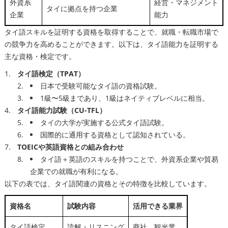
外資系
経営・マネジメント
タイに拠点を持つ企業
企業
能力
タイ語スキルを証明する資格を取得することで、就職・転職市場で
の競争力を高めることができます。以下は、タイ語能力を証明する
主な資格・検定です。
タイ語検定（TPAT）
日本で受験可能なタイ語の資格試験。
1級〜5級まであり、1級はネイティブレベルに相当。
タイ語能力試験（CU-TFL）
タイの大学が実施する公式タイ語試験。
国際的に通用する資格として認知されている。
TOEICや英語資格との組み合わせ
タイ語＋英語のスキルを持つことで、外資系企業や貿易
企業での就職が有利になる。
以下の表では、タイ語関連の資格とその特徴を比較しています。
資格名
試験内容
活用できる業界
タイ語検定
読解・リスニング
商社、観光業