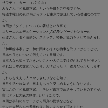
サワディ―カー （สวัสดีค่ะ）
みなさん『和風総本家』という番組をご存知ですか。
毎週木曜日の夜21時からテレビ東京で放送している番組なのです
が、
今回は「タイ」についての番組という事で、
スリーエスエデュケーションとJAYAランゲージセンターの
生徒さん、タイ語講師、スタッフ、校長が協力をさせて頂きまし
た。
『和風総本家』
は、和に関する様々な物事を取り上げることで、
日本の良さについて伝えていく番組です。
日本人なら知っておきたいことや大切に受け継がれてきた“モノ”。
それは日本の文化だったり、人情だったり、道具だったりします
が、
それらを支える人々やしきたりなどを知り、
日常生活や旅先で、日本をもっと楽しめるようになります。
実はこの
『和風総本家』、
テレビ東京で放送をしているのですが、
実はテレビ大阪の制作…ということで、
今回は事前のリサーチから写真の提供などなど
テレビ大阪さんの番組作りに協力をさせて頂きました。