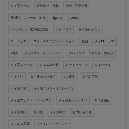
タイ語クラス
語学学校 池袋
池袋 語学学校
韓国語 スクール 池袋
2gether
sotus
「ハングル」能力検定試験
タイドラマ
タイ語レッスン
ＢＬドラマ
スリーエスエデュケーション
勉強
タイBLドラマ
学習
タイ語オンラインレッスン
JAYAランゲージセンター池袋校
タイ語スクール
タイ基本情報
ローイクラトン
タイお祭り
タイ文化
タイ変わった風習
タイ留学
タイ語留学
タイ語学校
タイ語マンツーマンレッスン
タイ語プライベートレッスン
タイ語個人レッスン
タイ語発音
タイ語単語
韓国語
タイ語教室
お問い合わせ
よくある質問
プライバシーポリシー