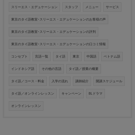
スリーエス・エデュケーション
スタッフ
メニュー
サービス
東京のタイ語教室･スリーエス・エデュケーションのお客様の声
東京のタイ語教室･スリーエス・エデュケーションの評判
東京のタイ語教室･スリーエス・エデュケーションの口コミ情報
コンセプト
言語一覧
タイ語
東京
中国語
ベトナム語
インドネシア語
その他の言語
タイ語／授業の概要
タイ語／コース・料金
入学の流れ
講師紹介
開講スケジュール
タイ語／オンラインレッスン
キャンペーン
BLドラマ
オンラインレッスン