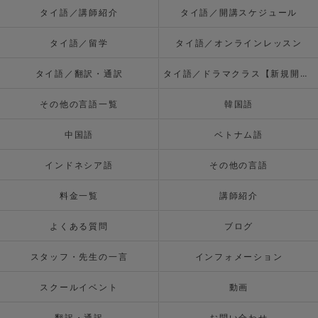
タイ語／講師紹介
タイ語／開講スケジュール
タイ語／留学
タイ語／オンラインレッスン
タイ語／翻訳・通訳
タイ語／ドラマクラス【新規開校】
その他の言語一覧
韓国語
中国語
ベトナム語
インドネシア語
その他の言語
料金一覧
講師紹介
よくある質問
ブログ
スタッフ・先生の一言
インフォメーション
スクールイベント
動画
翻訳・通訳
お問い合わせ