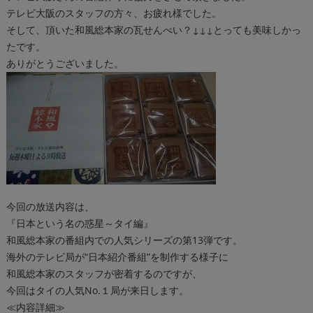
テレビ大阪のスタッフの方々、お疲れ様でした。
そして、頂いた和風総本家の瓦せんべい？↓↓↓とっても美味しかっ
たです。
ありがとうございました。
今回の放送内容は、
『日本という名の惑星～タイ編』
和風総本家の番組内での人気シリーズの
第13弾です。
海外のテレビ局が“日本紹介番組”を制作する様子に
和風総本家のスタッフが
密着するのですが、
今回はタイの人気No.１局が来日します。
≪内容詳細≫