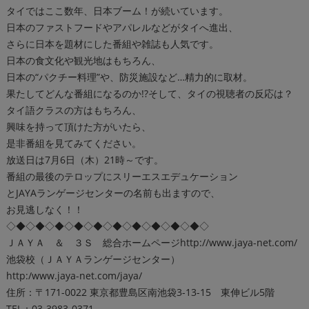
タイではここ数年、日本ブーム！が続いています。
日本のファストフードやアパレルなどがタイへ進出、
さらに日本を題材にした番組や雑誌も人気です。
日本の食文化や観光地はもちろん、
日本の“パクチー料理”や、防災施設など…精力的に取材。
果たしてどんな番組になるのか!?そして、タイの視聴者の反応は？
タイ語クラスの方はもちろん、
興味を持って頂けた方がいたら、
是非番組を見てみてください。
放送日は7月6日（木）21時～です。
番組の最後のテロップにスリーエスエデュケーション
とJAYAランゲージセンターの名前も出ますので、
お見逃しなく！！
◇◆◇◆◇◆◇◆◇◆◇◆◇◆◇◆◇◆◇◆◇
ＪＡＹＡ ＆ ３Ｓ 総合ホームページ
http://www.jaya-net.com/
池袋校（ＪＡＹＡランゲージセンター）
http:/www.jaya-net.com/jaya/
住所：〒171-0022 東京都豊島区南池袋3-13-15 東伸ビル5階
TEL：03-3983-0371